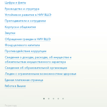
Цифры и факты
Ли
Руководство и структура
Дов
Устойчивое развитие в НИУ ВШЭ
Ол
Преподаватели и сотрудники
При
Корпуса и общежития
Вы
Закупки
При
Обращения граждан в НИУ ВШЭ
Ас
Фонд целевого капитала
До
Противодействие коррупции
Цен
Сведения о доходах, расходах, об имуществе и
Би
обязательствах имущественного характера
Об
Сведения об образовательной организации
Обр
Людям с ограниченными возможностями здоровья
Единая платежная страница
Работа в Вышке
Редактору