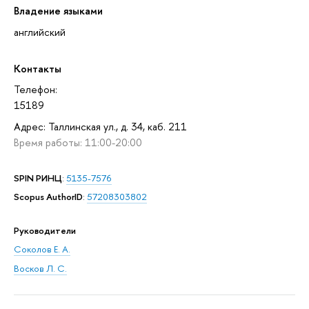
Владение языками
английский
Контакты
Телефон:
15189
Адрес: Таллинская ул., д. 34, каб. 211
Время работы: 11:00-20:00
SPIN РИНЦ
:
5135-7576
Scopus AuthorID
:
57208303802
Руководители
Соколов Е. А.
Восков Л. С.