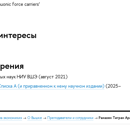
onic force carriers’
интересы
рения
ных наук НИУ ВШЭ (август 2021)
Списка А (и приравненном к нему научном издании)
(2025–
ла экономики»
→
О Вышке
→
Преподаватели и сотрудники
→
Рамазян Тигран А