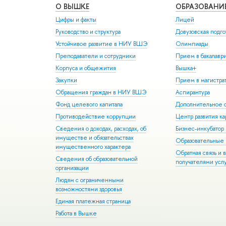
О ВЫШКЕ
ОБРАЗОВАНИ
Цифры и факты
Лицей
Руководство и структура
Довузовская подго
Устойчивое развитие в НИУ ВШЭ
Олимпиады
Преподаватели и сотрудники
Прием в бакалавр
Корпуса и общежития
Вышка+
Закупки
Прием в магистра
Обращения граждан в НИУ ВШЭ
Аспирантура
Фонд целевого капитала
Дополнительное о
Противодействие коррупции
Центр развития к
Сведения о доходах, расходах, об
Бизнес-инкубато
имуществе и обязательствах
Образовательные 
имущественного характера
Обратная связь и 
Сведения об образовательной
получателями усл
организации
Людям с ограниченными
возможностями здоровья
Единая платежная страница
Работа в Вышке