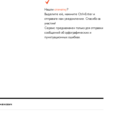
Нашли
опечатку
?
Выделите её, нажмите Ctrl+Enter и
отправьте нам уведомление. Спасибо за
участие!
Сервис предназначен только для отправки
сообщений об орфографических и
пунктуационных ошибках.
рменович