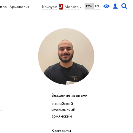
РУС
EN
Тигран Арменович
Кампус в
Москве
Владение языками
английский
итальянский
армянский
Контакты