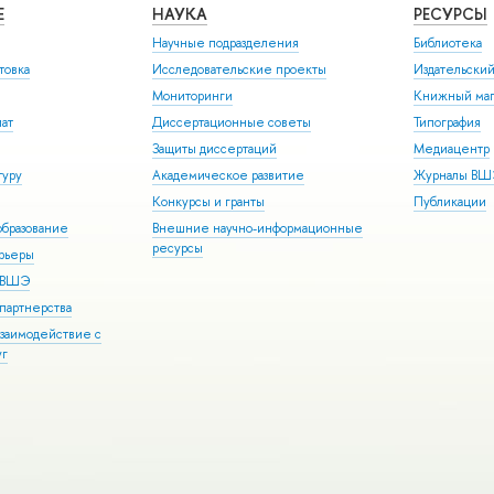
Е
НАУКА
РЕСУРСЫ
Научные подразделения
Библиотека
товка
Исследовательские проекты
Издательски
Мониторинги
Книжный маг
иат
Диссертационные советы
Типография
Защиты диссертаций
Медиацентр
туру
Академическое развитие
Журналы В
Конкурсы и гранты
Публикации
бразование
Внешние научно-информационные
ресурсы
арьеры
р ВШЭ
партнерства
взаимодействие с
уг