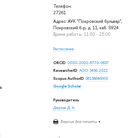
Телефон:
27261
Адрес: АУК "Покровский бульвар",
Покровский б-р, д. 11, каб. S924
Время работы: 11:00 - 23:00
Расписание
ORCID
:
0000-0002-8770-0637
ResearcherID
:
AGO-3456-2022
Scopus AuthorID
:
58136646500
ь
Google Scholar
Руководитель
Деркач Д. А.
Версия для печати
: