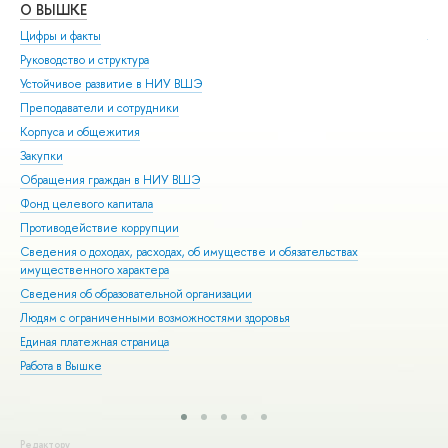
О ВЫШКЕ
ОБ
Цифры и факты
Ли
Руководство и структура
Дов
Устойчивое развитие в НИУ ВШЭ
Ол
Преподаватели и сотрудники
При
Корпуса и общежития
Вы
Закупки
При
Обращения граждан в НИУ ВШЭ
Асп
Фонд целевого капитала
Доп
Противодействие коррупции
Цен
Сведения о доходах, расходах, об имуществе и обязательствах
Биз
имущественного характера
Обр
Сведения об образовательной организации
Обр
Людям с ограниченными возможностями здоровья
Единая платежная страница
Работа в Вышке
Редактору