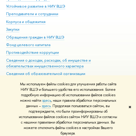
Устойчивое развитие в НИУ ВШЭ
Ол
Преподаватели и сотрудники
При
Корпуса и общежития
Вы
Закупки
При
Обращения граждан в НИУ ВШЭ
Ас
Фонд целевого капитала
До
Противодействие коррупции
Цен
Сведения о доходах, расходах, об имуществе и
Би
обязательствах имущественного характера
Об
Сведения об образовательной организации
Обр
Людям с ограниченными возможностями здоровья
Мы используем файлы cookies для улучшения работы сайта
Единая платежная страница
НИУ ВШЭ и большего удобства его использования. Более
подробную информацию об использовании файлов cookies
Работа в Вышке
можно найти
здесь
, наши правила обработки персональных
данных –
здесь
. Продолжая пользоваться сайтом, вы
✖
Редактору
подтверждаете, что были проинформированы об
© НИУ ВШЭ 1993–2026
Адреса и контакты
Условия использования
использовании файлов cookies сайтом НИУ ВШЭ и согласны
с нашими правилами обработки персональных данных. Вы
материалов
Политика конфиденциальности
Карта сайта
можете отключить файлы cookies в настройках Вашего
Шрифты HSE Sans и HSE Slab разработаны в
Школе дизайна НИУ ВШЭ
браузера.