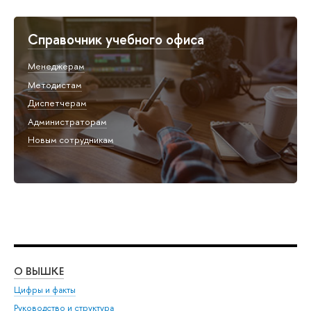
Справочник учебного офиса
Менеджерам
Методистам
Диспетчерам
Администраторам
Новым сотрудникам
О ВЫШКЕ
ОБ
Цифры и факты
Ли
Руководство и структура
Дов