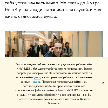
себя уставшим весь вечер. Не спать до 4 утра.
Но в 4 утра я садился заниматься наукой, и моя
жизнь становилась лучше.
Мы используем файлы cookies для улучшения работы сайта
НИУ ВШЭ и большего удобства его использования. Более
подробную информацию об использовании файлов cookies
можно найти
здесь
, наши правила обработки персональных
данных –
здесь
. Продолжая пользоваться сайтом, вы
✖
подтверждаете, что были проинформированы об
© Высшая школа экономики
использовании файлов cookies сайтом НИУ ВШЭ и согласны
с нашими правилами обработки персональных данных. Вы
можете отключить файлы cookies в настройках Вашего
браузера.