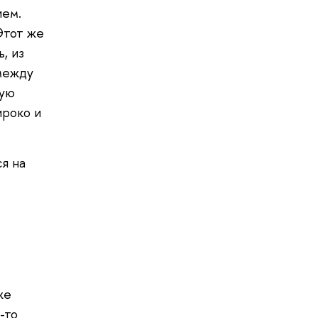
ием.
Этот же
, из
 между
рую
ироко и
я на
же
-то