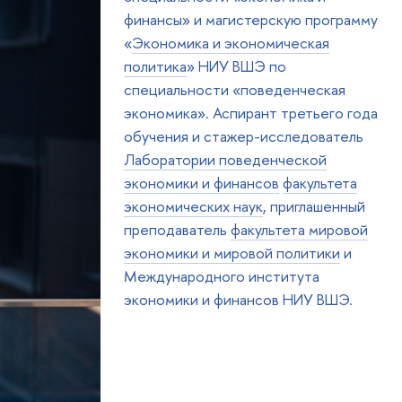
финансы» и магистерскую программу
«
Экономика и экономическая
политика
» НИУ ВШЭ по
специальности «поведенческая
экономика». Аспирант третьего года
обучения и стажер-исследователь
Лаборатории поведенческой
экономики и финансов
факультета
экономических наук
, приглашенный
преподаватель
факультета мировой
экономики и мировой политики
и
Международного института
экономики и финансов НИУ ВШЭ.