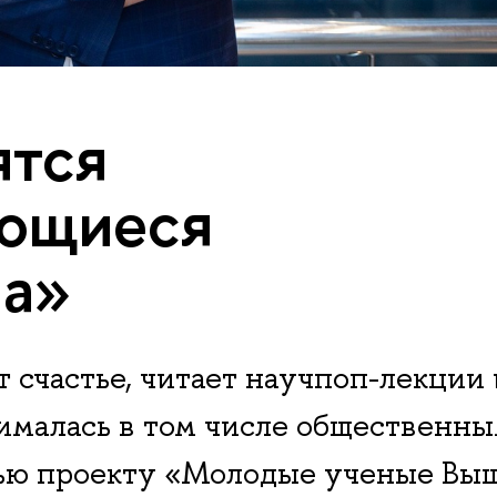
ятся
ющиеся
ва»
 счастье, читает научпоп-лекции 
нималась в том числе общественн
вью проекту «Молодые ученые Вы