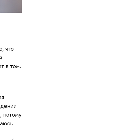
, что
я
т в том,
ия
едении
, потому
таюсь