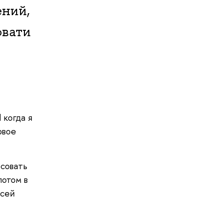
ений,
овати
 когда я
рвое
есовать
потом в
ксей