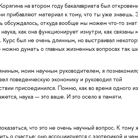
Корягина на втором году бакалавриата был откровен
ни прибавляют материал к тому, что ты уже знаешь. 
 обсуждалось, откуда вообще мы можем что-то знать
наука, как она функционирует изнутри, как связаны
 Курс был не очень длинным, но выстраивал некото
о можно думать о главных жизненных вопросах так ш
ниным, моим научным руководителем, я познакомилс
 вел поведенческую экономику и руководил той
ствии присоединился. Помню, как во время одного из
ажется, наука — это ваше. И это осело в памяти.
казаться, что это не очень научный вопрос. К тому 
ить о счастье: оно ассоциируется с эзотерикой и чем