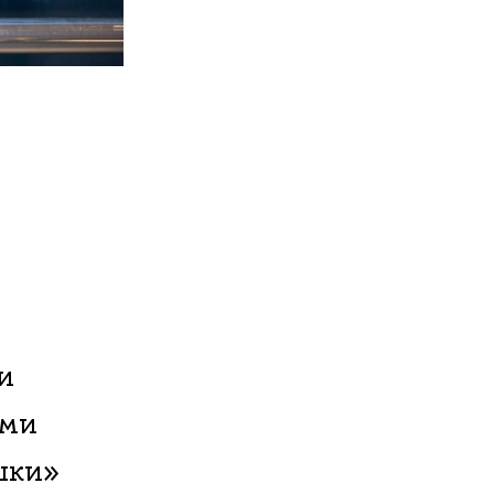
и
ыми
шки»