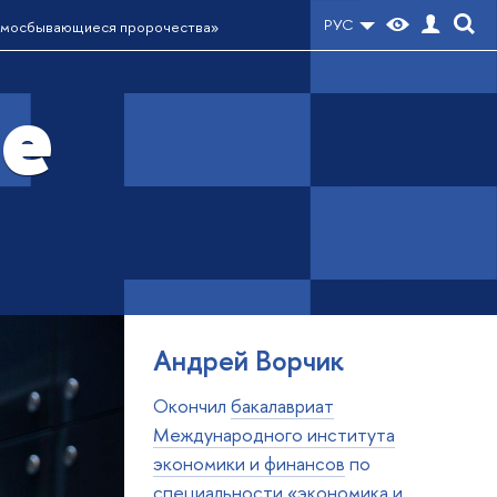
РУС
амосбывающиеся пророчества»
е
Андрей Ворчик
Окончил
бакалавриат
Международного института
экономики и финансов
по
специальности «экономика и