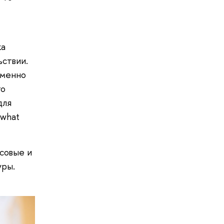
ка
ьствии.
именно
то
для
 what
рсовые и
уры.