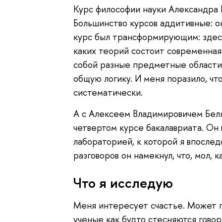
Курс философии науки Александра 
Большинство курсов аддитивные: о
курс был трансформирующим: здесь
каких теорий состоит современная 
собой разные предметные области.
общую логику. И меня поразило, чт
систематически.
А с Алексеем Владимировичем Беля
четвертом курсе бакалавриата. Он
лабораторией, к которой я впослед
разговоров он намекнул, что, мол, к
Что я исследую
Меня интересует счастье. Может по
ученые как будто стесняются говор