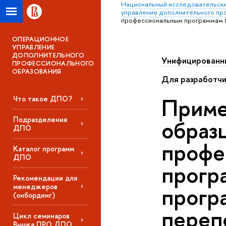
Национальный исследовательски
управление дополнительного пр
профессиональным программам (
ОПЕРАЦИОННОЕ
УПРАВЛЕНИЕ
ДОПОЛНИТЕЛЬНОГО
Унифицированн
ПРОФЕССИОНАЛЬНОГО
ОБРАЗОВАНИЯ
Для разработч
Приме
Что такое ДПО?
Подразделения
образ
ДПО
профе
Каталог программ
ДПО
прогр
Рекомендации для
менеджеров
прогр
(онбординг)
переп
Цикл семинаров
Вышка ПРО ДПО