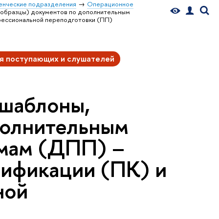
енческие подразделения
Операционное
 образцы) документов по дополнительным
фессиональной переподготовки (ПП)
я поступающих и слушателей
шаблоны,
полнительным
мам (ДПП) –
ификации (ПК) и
ной