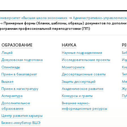
университет «Высшая школа экономики»
→
Административно-управленческ
→
Примерные формы (бланки, шаблоны, образцы) документов по дополн
программам профессиональной переподготовки (ПП)
ОБРАЗОВАНИЕ
НАУКА
Р
Лицей
Научные подразделения
Би
Довузовская подготовка
Исследовательские проекты
Из
Олимпиады
Мониторинги
Кн
Прием в бакалавриат
Диссертационные советы
Ти
Вышка+
Защиты диссертаций
Ме
Прием в магистратуру
Академическое развитие
Жу
Аспирантура
Конкурсы и гранты
Пу
Дополнительное
Внешние научно-
образование
информационные ресурсы
Центр развития карьеры
Бизнес-инкубатор ВШЭ