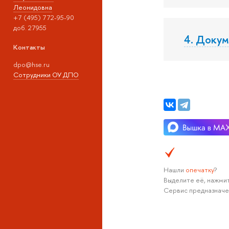
Леонидовна
+7 (495) 772-95-90
доб. 27955
4. Докум
Контакты
dpo@hse.ru
Сотрудники ОУ ДПО
Нашли
опечатку
?
Выделите её, нажмит
Сервис предназначе