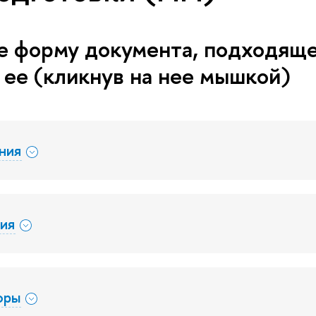
 форму документа, подходящег
 ее (кликнув на нее мышкой)
ения
сия
оры