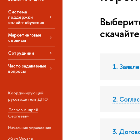
Система
поддержки
Выберите
онлайн-обучения
скачайте
Маркетинговые
сервисы
Сотрудники
1. Заявл
Часто задаваемые
вопросы
Координирующий
2. Согла
руководитель ДПО
Лавров Андрей
Сергеевич
Начальник управления
3. Догов
Жгун Оксана