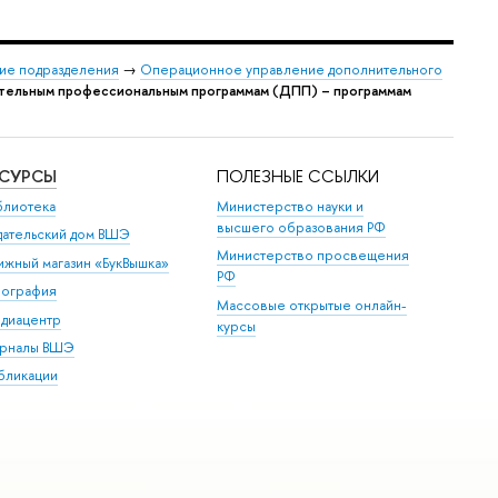
ие подразделения
→
Операционное управление дополнительного
ительным профессиональным программам (ДПП) – программам
ЕСУРСЫ
ПОЛЕЗНЫЕ ССЫЛКИ
блиотека
Министерство науки и
высшего образования РФ
дательский дом ВШЭ
Министерство просвещения
ижный магазин «БукВышка»
РФ
пография
Массовые открытые онлайн-
диацентр
курсы
рналы ВШЭ
бликации