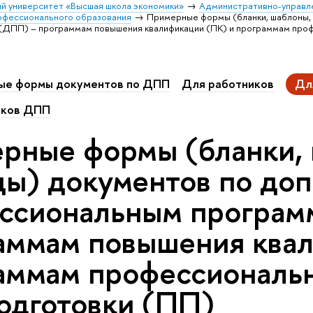
й университет «Высшая школа экономики»
Административно-управл
офессионального образования
Примерные формы (бланки, шаблоны,
ДПП) – программам повышения квалификации (ПК) и программам про
ые формы документов по ДПП
Для работников
Дл
иков ДПП
рные формы (бланки, 
цы) документов по до
ссиональным програм
аммам повышения квал
аммам профессиональ
одготовки (ПП)