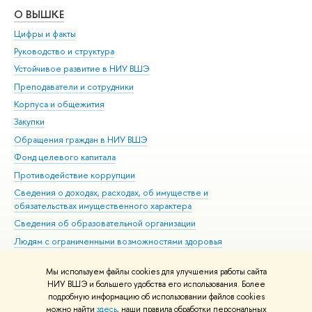
О ВЫШКЕ
ОБ
Цифры и факты
Ли
Руководство и структура
Дов
Устойчивое развитие в НИУ ВШЭ
Ол
Преподаватели и сотрудники
При
Корпуса и общежития
Вы
Закупки
При
Обращения граждан в НИУ ВШЭ
Ас
Фонд целевого капитала
До
Противодействие коррупции
Цен
Сведения о доходах, расходах, об имуществе и
Би
обязательствах имущественного характера
Об
Сведения об образовательной организации
Обр
Людям с ограниченными возможностями здоровья
Единая платежная страница
Мы используем файлы cookies для улучшения работы сайта
Работа в Вышке
НИУ ВШЭ и большего удобства его использования. Более
подробную информацию об использовании файлов cookies
можно найти
здесь
, наши правила обработки персональных