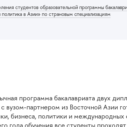
ления студентов образовательной программы бакалавр
 политика в Азии» по страновым специализациям
зычная программа бакалавриата двух дип
с вузом-партнером из Восточной Азии го
ки, бизнеса, политики и международных
его года обучения все студенты проходят