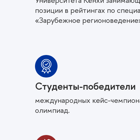
Университета Кёнхи занимаю
позиции в рейтингах по специ
«Зарубежное регионоведение
Студенты-победители
международных кейс-чемпиона
олимпиад.