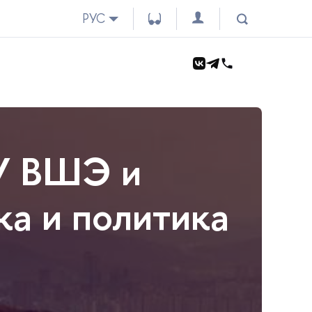
РУС
У ВШЭ и
а и политика