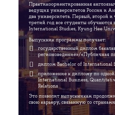
Практикоориентированная англоязыч
ведущих университетов России и Аз
два университета. Первый, второй и
третий год все студенты обучаются в
International Studies, Kyung Hee Univ
Выпускник программы получает:
государственный диплом бакал
регионоведение»/«Публичная по
диплом Bachelor of International
приложение к диплому по одной
International Business, Quantitati
Relations
Это позволит выпускникам продолжи
свою карьеру, связанную со странам