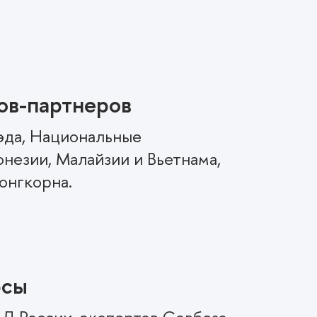
ов-партнеров
сэда, Национальные
незии, Малайзии и Вьетнама,
онгкорна.
рсы