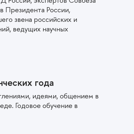
Д России, экспертов Совбеза
в Президента России,
его звена российских и
ий, ведущих научных
нческих года
лениями, идеями, общением в
де. Годовое обучение в