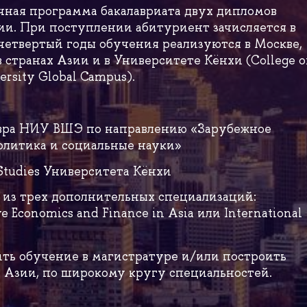
ная программа бакалавриата двух дипломов
ии. При поступлении абитуриент зачисляется в
 четвертый годы обучения реализуются в Москве,
 странах Азии и в Университете Кёнхи (College o
ersity Global Campus).
авра НИУ ВШЭ по направлению «Зарубежное
литика и социальные науки»
 Studies Университета Кёнхи
 из трех дополнительных специализаций:
ve Economics and Finance in Asia или International
ть обучение в магистратуре и/или построить
и Азии, по широкому кругу специальностей.