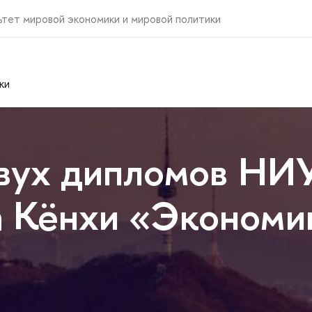
ьтет мировой экономики и мировой политики
ки
вух дипломов НИ
 Кёнхи «Экономик