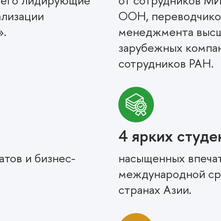
щего лидирующие
от сотрудников МИ
ализации
ООН, переводчико
».
менеджмента высш
зарубежных компан
сотрудников РАН.
4 ярких студе
тов и бизнес-
насыщенных впечат
международной сре
странах Азии.