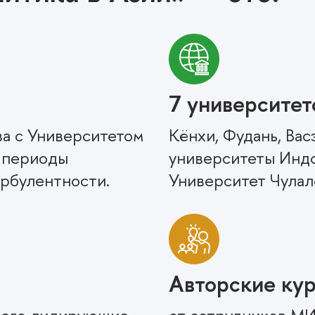
7 университет
ва с Университетом
Кёнхи, Фудань, Ва
 периоды
университеты Индо
рбулентности.
Университет Чулал
Авторские ку