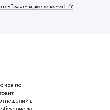
иата «Программа двух дипломов НИУ
ломов по
товит
 отношений в
 обучение за