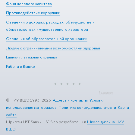
Фонд целевого капитала
До
Противодействие коррупции
Це
Сведения о доходах, расходах, об имуществе и
Би
обязательствах имущественного характера
Об
Сведения об образовательной организации
Обр
Людям с ограниченными возможностями здоровья
Единая платежная страница
Работа в Вышке
Редактору
© НИУ ВШЭ 1993–2026
Адреса и контакты
Условия
использования материалов
Политика конфиденциальности
Карта
сайта
Шрифты HSE Sans и HSE Slab разработаны в
Школе дизайна НИУ
ВШЭ