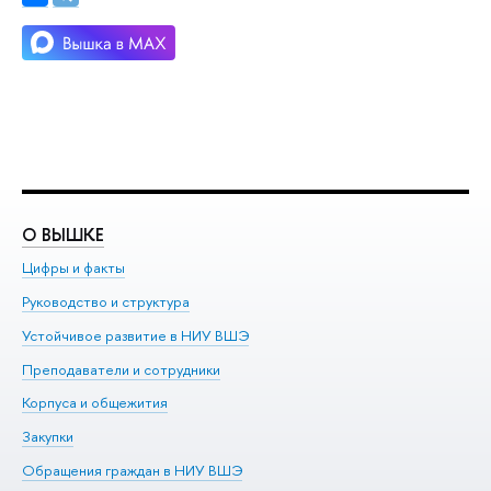
О ВЫШКЕ
О
Цифры и факты
Ли
Руководство и структура
До
Устойчивое развитие в НИУ ВШЭ
Ол
Преподаватели и сотрудники
Пр
Корпуса и общежития
Вы
Закупки
Пр
Обращения граждан в НИУ ВШЭ
Ас