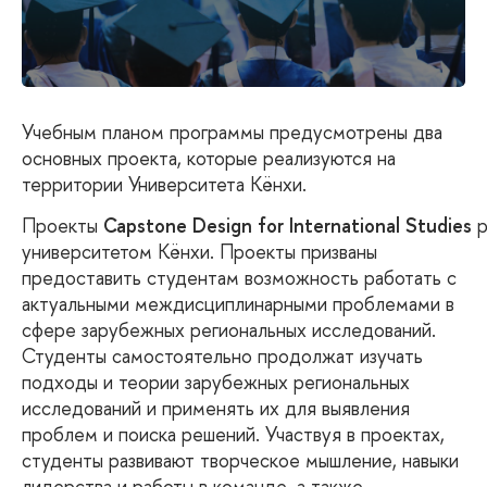
Учебным планом программы предусмотрены два
основных проекта, которые реализуются на
территории Университета Кёнхи.
Проекты
Capstone
Design
for
International
Studies
р
университетом Кёнхи. Проекты призваны
предоставить студентам возможность работать с
актуальными междисциплинарными проблемами в
сфере зарубежных региональных исследований.
Студенты самостоятельно продолжат изучать
подходы и теории зарубежных региональных
исследований и применять их для выявления
проблем и поиска решений. Участвуя в проектах,
студенты развивают творческое мышление, навыки
лидерства и работы в команде, а также