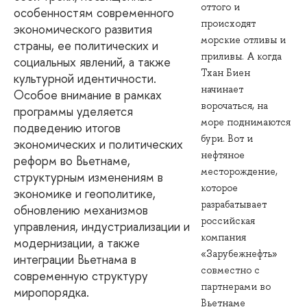
оттого и
особенностям современного
происходят
экономического развития
морские отливы и
страны, ее политических и
приливы. А когда
социальных явлений, а также
Тхан Биен
культурной идентичности.
начинает
Особое внимание в рамках
ворочаться, на
программы уделяется
море поднимаются
подведению итогов
бури. Вот и
экономических и политических
нефтяное
реформ во Вьетнаме,
месторождение,
структурным изменениям в
которое
экономике и геополитике,
разрабатывает
обновлению механизмов
российская
управления, индустриализации и
компания
модернизации, а также
«Зарубежнефть»
интеграции Вьетнама в
совместно с
современную структуру
партнерами во
миропорядка.
Вьетнаме