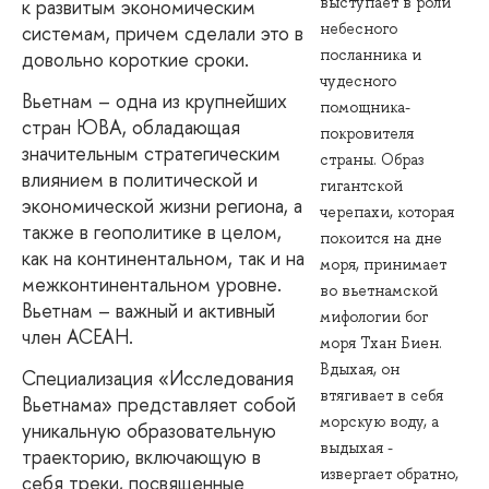
выступает в роли
к развитым экономическим
небесного
системам, причем сделали это в
посланника и
довольно короткие сроки.
чудесного
Вьетнам – одна из крупнейших
помощника-
стран ЮВА, обладающая
покровителя
значительным стратегическим
страны. Образ
влиянием в политической и
гигантской
экономической жизни региона, а
черепахи, которая
также в геополитике в целом,
покоится на дне
как на континентальном, так и на
моря, принимает
межконтинентальном уровне.
во вьетнамской
Вьетнам – важный и активный
мифологии бог
член АСЕАН.
моря Тхан Биен.
Вдыхая, он
Специализация «Исследования
втягивает в себя
Вьетнама» представляет собой
морскую воду, а
уникальную образовательную
выдыхая -
траекторию, включающую в
извергает обратно,
себя треки, посвященные