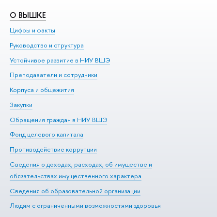
О ВЫШКЕ
О
Цифры и факты
Ли
Руководство и структура
До
Устойчивое развитие в НИУ ВШЭ
Ол
Преподаватели и сотрудники
Пр
Корпуса и общежития
Вы
Закупки
Пр
Обращения граждан в НИУ ВШЭ
Ас
Фонд целевого капитала
До
Противодействие коррупции
Це
Сведения о доходах, расходах, об имуществе и
Би
обязательствах имущественного характера
Об
Сведения об образовательной организации
Обр
Людям с ограниченными возможностями здоровья