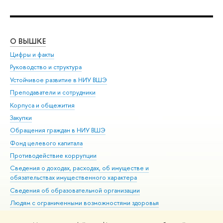
О ВЫШКЕ
ОБ
Цифры и факты
Ли
Руководство и структура
Дов
Устойчивое развитие в НИУ ВШЭ
Ол
Преподаватели и сотрудники
При
Корпуса и общежития
Вы
Закупки
При
Обращения граждан в НИУ ВШЭ
Ас
Фонд целевого капитала
До
Противодействие коррупции
Цен
Сведения о доходах, расходах, об имуществе и
Би
обязательствах имущественного характера
Об
Сведения об образовательной организации
Обр
Людям с ограниченными возможностями здоровья
Единая платежная страница