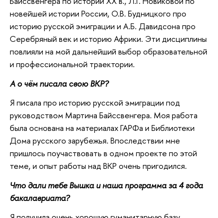
Байссвенгера по истории XX в., Л.Г. Новиковой по
новейшей истории России, О.В. Будницкого про
историю русской эмиграции и А.Б. Давидсона про
Серебряный век и историю Африки. Эти дисциплины
повлияли на мой дальнейший выбор образовательной
и профессиональной траектории.
А о чём писала свою ВКР?
Я писала про историю русской эмиграции под
руководством Мартина Байссвенгера. Моя работа
была основана на материалах ГАРФа и Библиотеки
Дома русского зарубежья. Впоследствии мне
пришлось поучаствовать в одном проекте по этой
теме, и опыт работы над ВКР очень пригодился.
Что дали тебе Вышка и наша программа за 4 года
бакалавриата?
Я получила очень хорошую гуманитарную базу,