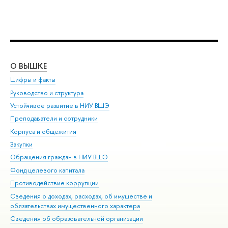
О ВЫШКЕ
ОБ
Цифры и факты
Ли
Руководство и структура
Дов
Устойчивое развитие в НИУ ВШЭ
Ол
Преподаватели и сотрудники
При
Корпуса и общежития
Вы
Закупки
При
Обращения граждан в НИУ ВШЭ
Ас
Фонд целевого капитала
До
Противодействие коррупции
Цен
Сведения о доходах, расходах, об имуществе и
Би
обязательствах имущественного характера
Об
Сведения об образовательной организации
Обр