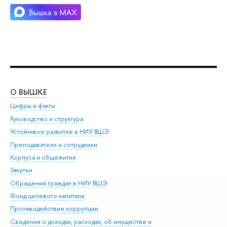
О ВЫШКЕ
ОБ
Цифры и факты
Ли
Руководство и структура
Дов
Устойчивое развитие в НИУ ВШЭ
Ол
Преподаватели и сотрудники
При
Корпуса и общежития
Вы
Закупки
При
Обращения граждан в НИУ ВШЭ
Ас
Фонд целевого капитала
До
Противодействие коррупции
Цен
Сведения о доходах, расходах, об имуществе и
Би