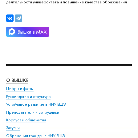
деятельности университета и повышение качества образования
О ВЫШКЕ
ОБ
Цифры и факты
Ли
Руководство и структура
Дов
Устойчивое развитие в НИУ ВШЭ
Ол
Преподаватели и сотрудники
При
Корпуса и общежития
Вы
Закупки
При
Обращения граждан в НИУ ВШЭ
Ас