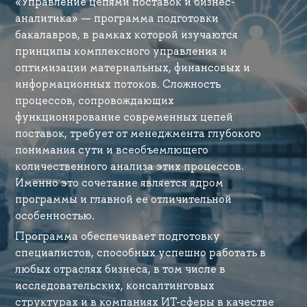
«Управление цепями поставок и бизнес-
аналитика» — программа подготовки
бакалавров, в рамках которой изучаются
принципы комплексного управления и
оптимизации материальных, финансовых и
информационных потоков. Сложность
процессов, сопровождающих
функционирование современных цепей
поставок, требует от менеджмента глубокого
понимания сути и всеобъемлющего
количественного анализа этих процессов.
Именно это сочетание является ядром
программы и главной ее отличительной
особенностью.
Программа обеспечивает подготовку
специалистов, способных успешно работать в
любых отраслях бизнеса, в том числе в
исследовательских, консалтинговых
структурах и в компаниях ИТ-сферы в качестве