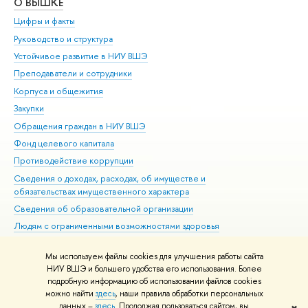
О ВЫШКЕ
ОБ
Цифры и факты
Ли
Руководство и структура
Дов
Устойчивое развитие в НИУ ВШЭ
Ол
Преподаватели и сотрудники
При
Корпуса и общежития
Вы
Закупки
При
Обращения граждан в НИУ ВШЭ
Ас
Фонд целевого капитала
До
Противодействие коррупции
Цен
Сведения о доходах, расходах, об имуществе и
Би
обязательствах имущественного характера
Об
Сведения об образовательной организации
Обр
Людям с ограниченными возможностями здоровья
Единая платежная страница
Мы используем файлы cookies для улучшения работы сайта
Работа в Вышке
НИУ ВШЭ и большего удобства его использования. Более
подробную информацию об использовании файлов cookies
можно найти
здесь
, наши правила обработки персональных
данных –
здесь
. Продолжая пользоваться сайтом, вы