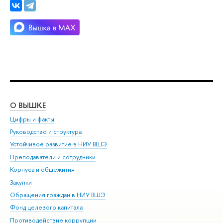
О ВЫШКЕ
ОБ
Цифры и факты
Ли
Руководство и структура
Дов
Устойчивое развитие в НИУ ВШЭ
Ол
Преподаватели и сотрудники
При
Корпуса и общежития
Вы
Закупки
При
Обращения граждан в НИУ ВШЭ
Ас
Фонд целевого капитала
До
Противодействие коррупции
Цен