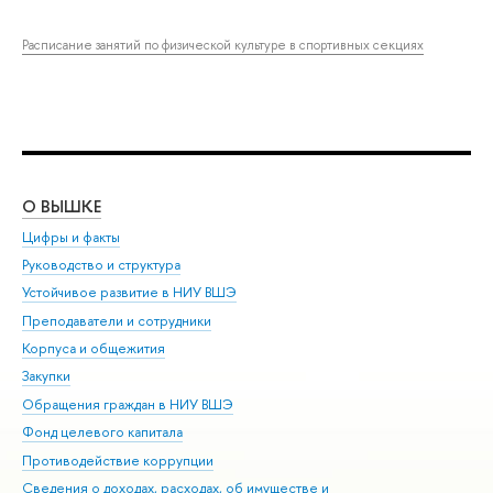
Расписание занятий по физической культуре в спортивных секциях
О ВЫШКЕ
ОБ
Цифры и факты
Ли
Руководство и структура
Дов
Устойчивое развитие в НИУ ВШЭ
Ол
Преподаватели и сотрудники
При
Корпуса и общежития
Вы
Закупки
При
Обращения граждан в НИУ ВШЭ
Ас
Фонд целевого капитала
До
Противодействие коррупции
Цен
Сведения о доходах, расходах, об имуществе и
Би