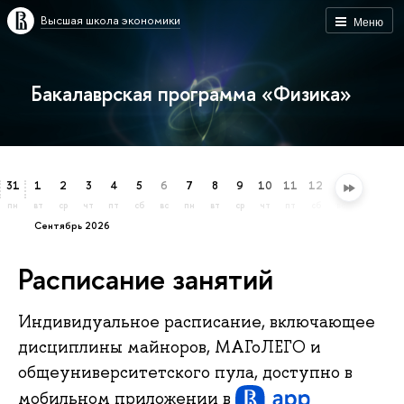
Высшая школа экономики
Меню
Бакалаврская программа «Физика»
31
1
2
3
4
5
6
7
8
9
10
11
12
13
14
15
пн
вт
ср
чт
пт
сб
вс
пн
вт
ср
чт
пт
сб
вс
пн
вт
сентябрь 2026
Расписание занятий
Индивидуальное расписание, включающее
дисциплины майноров, МАГоЛЕГО и
общеуниверситетского пула, доступно в
мобильном приложении
в