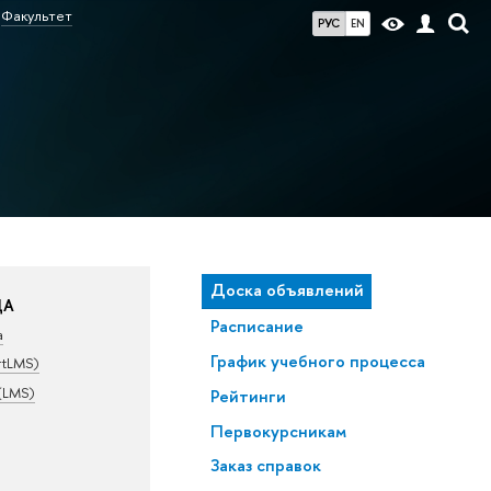
Факультет
РУС
EN
Доска объявлений
ДА
Расписание
а
График учебного процесса
rtLMS)
(LMS)
Рейтинги
Первокурсникам
Заказ справок