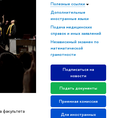
Полезные ссылки
Дополнительные
иностранные языки
Подача медицинских
справок и иных заявлений
Независимый экзамен по
математической
грамотности
Подписаться на
новости
Подать документы
Приемная комиссия
а факультета
Для иностранных