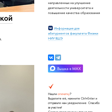
направленных на улучшение
деятельности университета и
повышение качества образования
ской
Информация для
абитуриентов факультета Физики
.
НИУ ВШЭ
Нашли
опечатку
?
Выделите её, нажмите Ctrl+Enter и
отправьте нам уведомление. Спасибо
за участие!
Сервис предназначен только для