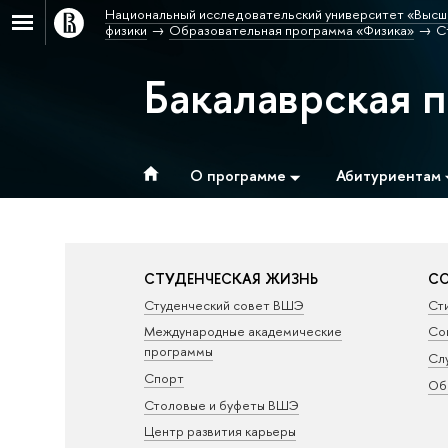
Национальный исследовательский университет «Высш
физики
Образовательная программа «Физика»
С
Бакалаврская 
О программе
Абитуриентам
СТУДЕНЧЕСКАЯ ЖИЗНЬ
СО
Студенческий совет ВШЭ
Ст
Международные академические
Со
программы
Сл
Спорт
Об
Столовые и буфеты ВШЭ
Центр развития карьеры