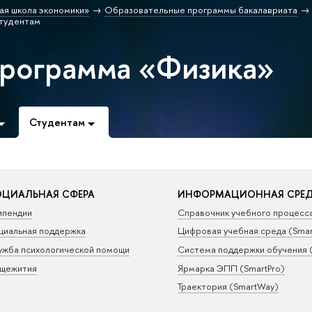
ая школа экономики»
Образовательные программы бакалавриата
тудентам
программа «Физика»
Студентам
ЦИАЛЬНАЯ СФЕРА
ИНФОРМАЦИОННАЯ СРЕ
ипендии
Справочник учебного процесс
циальная поддержка
Цифровая учебная среда (Sma
ужба психологической помощи
Система поддержки обучения 
щежития
Ярмарка ЭПП (SmartPro)
Траектория (SmartWay)