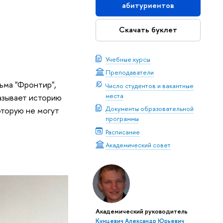
абитуриентов
Скачать буклет
Учебные курсы
Преподаватели
ьма "Фронтир",
Число студентов и вакантные
места
азывает историю
Документы образовательной
оторую не могут
программы
Расписание
Академический совет
Академический руководитель
Кунцевич Александр Юрьевич