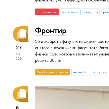
Образование
выпускники
студенты
реп
Фронтир
16 декабря на факультете физики сост
27
снятого выпускниками факультета: Ев
физика Коли, который заканчивает уни
дек
2024
решить 20 лет.
Свободное общение
не учеба
репортаж о
6