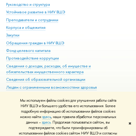
Руководство и структура
Дов
Устойчивое развитие в НИУ ВШЭ
Ол
Преподаватели и сотрудники
При
Корпуса и общежития
Вы
Закупки
При
Обращения граждан в НИУ ВШЭ
Ас
Фонд целевого капитала
До
Противодействие коррупции
Цен
Сведения о доходах, расходах, об имуществе и
Би
обязательствах имущественного характера
Об
Сведения об образовательной организации
Обр
Людям с ограниченными возможностями здоровья
Единая платежная страница
Мы используем файлы cookies для улучшения работы сайта
Работа в Вышке
НИУ ВШЭ и большего удобства его использования. Более
подробную информацию об использовании файлов cookies
можно найти
здесь
, наши правила обработки персональных
данных –
здесь
. Продолжая пользоваться сайтом, вы
✖
Редактору
подтверждаете, что были проинформированы об
© НИУ ВШЭ 1993–2026
Адреса и контакты
Условия использования
использовании файлов cookies сайтом НИУ ВШЭ и согласны