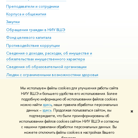
Преподаватели и сотрудники
При
Корпуса и общежития
Вы
Закупки
При
Обращения граждан в НИУ ВШЭ
Ас
Фонд целевого капитала
До
Противодействие коррупции
Цен
Сведения о доходах, расходах, об имуществе и
Би
обязательствах имущественного характера
Об
Сведения об образовательной организации
Обр
Людям с ограниченными возможностями здоровья
Единая платежная страница
Мы используем файлы cookies для улучшения работы сайта
Работа в Вышке
НИУ ВШЭ и большего удобства его использования. Более
подробную информацию об использовании файлов cookies
можно найти
здесь
, наши правила обработки персональных
данных –
здесь
. Продолжая пользоваться сайтом, вы
✖
Редактору
подтверждаете, что были проинформированы об
© НИУ ВШЭ 1993–2026
Адреса и контакты
Условия использования
использовании файлов cookies сайтом НИУ ВШЭ и согласны
с нашими правилами обработки персональных данных. Вы
материалов
Политика конфиденциальности
Карта сайта
можете отключить файлы cookies в настройках Вашего
Шрифты HSE Sans и HSE Slab разработаны в
Школе дизайна НИУ ВШЭ