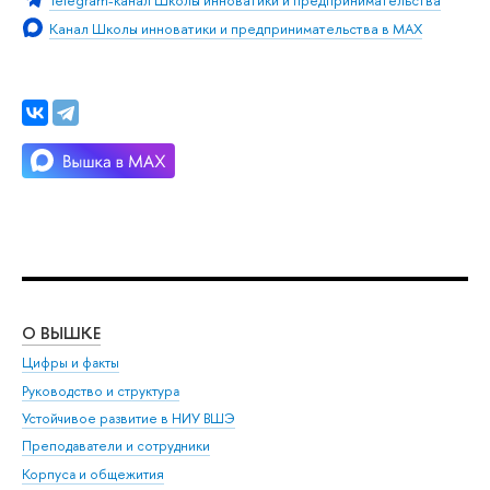
Канал Школы инноватики и предпринимательства в MAX
О ВЫШКЕ
ОБ
Цифры и факты
Ли
Руководство и структура
Дов
Устойчивое развитие в НИУ ВШЭ
Ол
Преподаватели и сотрудники
При
Корпуса и общежития
Вы