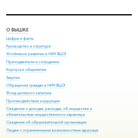
О ВЫШКЕ
ОБ
Цифры и факты
Ли
Руководство и структура
Дов
Устойчивое развитие в НИУ ВШЭ
Ол
Преподаватели и сотрудники
При
Корпуса и общежития
Вы
Закупки
При
Обращения граждан в НИУ ВШЭ
Ас
Фонд целевого капитала
До
Противодействие коррупции
Цен
Сведения о доходах, расходах, об имуществе и
Би
обязательствах имущественного характера
Об
Сведения об образовательной организации
Обр
Людям с ограниченными возможностями здоровья
Единая платежная страница