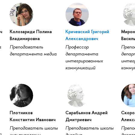
ч
Колозариди Полина
Кричевский Григорий
Мирон
Владимировна
Александрович
Васил
а
Преподаватель
Профессор
Препо
департамента медиа
департамента
депар
интегрированных
интег
коммуникаций
комму
Плотников
Сарабьянов Андрей
Скоро
Константин Иванович
Дмитриевич
Алекс
Преподаватель школы
Преподаватель школы
Препо
й
культурологии
дизайна
депар