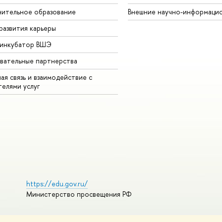
ительное образование
Внешние научно-информаци
развития карьеры
-инкубатор ВШЭ
вательные партнерства
ая связь и взаимодействие с
телями услуг
https://edu.gov.ru/
Министерство просвещения РФ