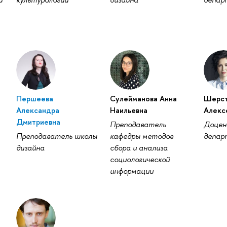
Першеева
Сулейманова Анна
Шерст
Александра
Наильевна
Алекс
Дмитриевна
Преподаватель
Доце
Преподаватель школы
кафедры методов
депар
дизайна
сбора и анализа
социологической
информации