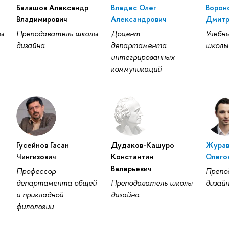
Балашов Александр
Владес Олег
Ворон
Владимирович
Александрович
Дмитр
ы
Преподаватель школы
Доцент
Учебн
дизайна
департамента
школы
интегрированных
коммуникаций
Гусейнов Гасан
Дудаков-Кашуро
Журав
Чингизович
Константин
Олего
Валерьевич
Профессор
Препо
департамента общей
Преподаватель школы
дизай
и прикладной
дизайна
филологии