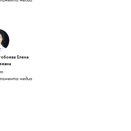
обоева Елена
еевна
нт
тамента медиа