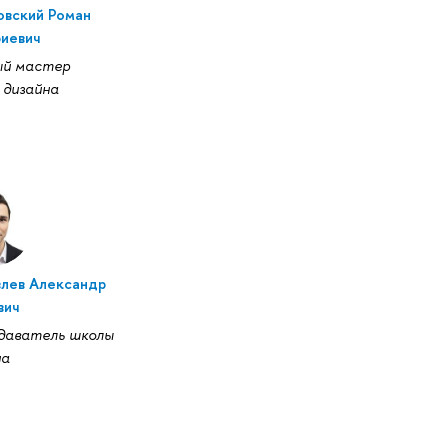
овский Роман
иевич
ый мастер
 дизайна
лев Александр
вич
даватель школы
на