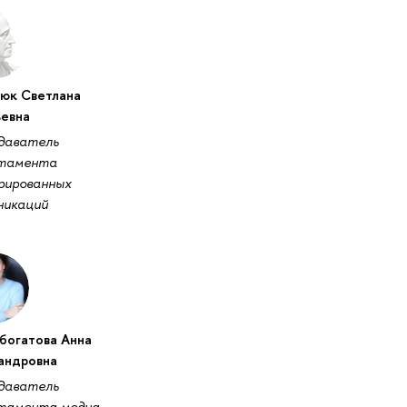
юк Светлана
ьевна
даватель
тамента
рированных
никаций
богатова Анна
андровна
даватель
тамента медиа