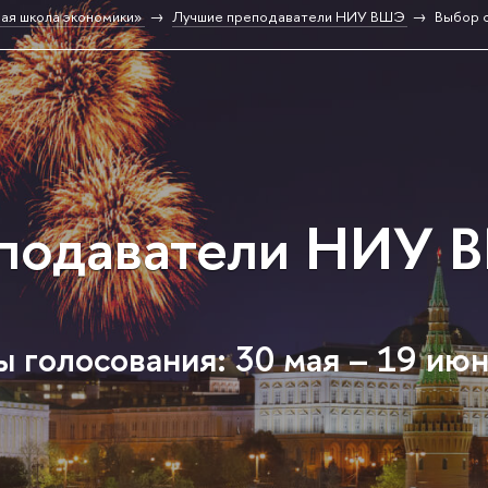
ая школа экономики»
Лучшие преподаватели НИУ ВШЭ
Выбор 
подаватели НИУ 
 голосования: 30 мая – 19 ию