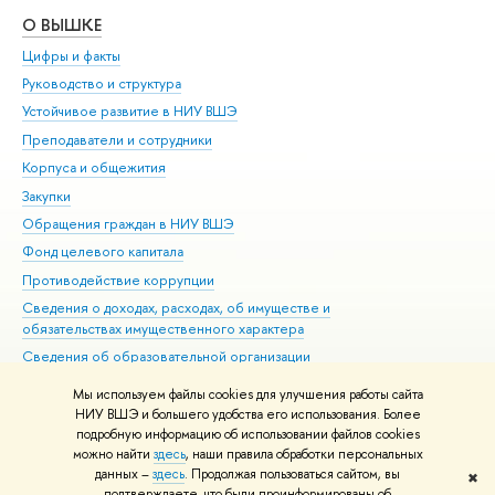
О ВЫШКЕ
ОБ
Цифры и факты
Ли
Руководство и структура
Дов
Устойчивое развитие в НИУ ВШЭ
Ол
Преподаватели и сотрудники
При
Корпуса и общежития
Вы
Закупки
При
Обращения граждан в НИУ ВШЭ
Ас
Фонд целевого капитала
До
Противодействие коррупции
Цен
Сведения о доходах, расходах, об имуществе и
Би
обязательствах имущественного характера
Об
Сведения об образовательной организации
Обр
Людям с ограниченными возможностями здоровья
Мы используем файлы cookies для улучшения работы сайта
Единая платежная страница
НИУ ВШЭ и большего удобства его использования. Более
подробную информацию об использовании файлов cookies
Работа в Вышке
можно найти
здесь
, наши правила обработки персональных
данных –
здесь
. Продолжая пользоваться сайтом, вы
✖
Редактору
подтверждаете, что были проинформированы об