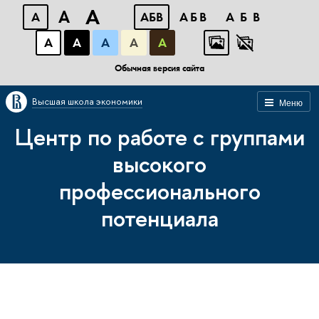
A
A
A
АБВ
АБВ
АБВ
А
А
А
А
А
Обычная версия сайта
Высшая школа экономики
Меню
Центр по работе с группами
высокого
профессионального
потенциала