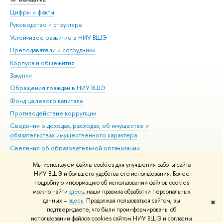
Цифры и факты
Ли
Руководство и структура
Дов
Устойчивое развитие в НИУ ВШЭ
Ол
Преподаватели и сотрудники
При
Корпуса и общежития
Вы
Закупки
При
Обращения граждан в НИУ ВШЭ
Ас
Фонд целевого капитала
До
Противодействие коррупции
Цен
Сведения о доходах, расходах, об имуществе и
Би
обязательствах имущественного характера
Об
Сведения об образовательной организации
Обр
Людям с ограниченными возможностями здоровья
Мы используем файлы cookies для улучшения работы сайта
Единая платежная страница
НИУ ВШЭ и большего удобства его использования. Более
подробную информацию об использовании файлов cookies
Работа в Вышке
можно найти
здесь
, наши правила обработки персональных
данных –
здесь
. Продолжая пользоваться сайтом, вы
✖
Редактору
подтверждаете, что были проинформированы об
© НИУ ВШЭ 1993–2026
Адреса и контакты
Условия использования
использовании файлов cookies сайтом НИУ ВШЭ и согласны