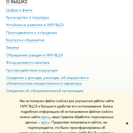
О ВЫШКЕ
ОБ
Цифры и факты
Ли
Руководство и структура
Дов
Устойчивое развитие в НИУ ВШЭ
Ол
Преподаватели и сотрудники
При
Корпуса и общежития
Вы
Закупки
При
Обращения граждан в НИУ ВШЭ
Ас
Фонд целевого капитала
До
Противодействие коррупции
Цен
Сведения о доходах, расходах, об имуществе и
Би
обязательствах имущественного характера
Об
Сведения об образовательной организации
Обр
Людям с ограниченными возможностями здоровья
Мы используем файлы cookies для улучшения работы сайта
Единая платежная страница
НИУ ВШЭ и большего удобства его использования. Более
подробную информацию об использовании файлов cookies
Работа в Вышке
можно найти
здесь
, наши правила обработки персональных
данных –
здесь
. Продолжая пользоваться сайтом, вы
✖
Редактору
подтверждаете, что были проинформированы об
© НИУ ВШЭ 1993–2026
Адреса и контакты
Условия использования