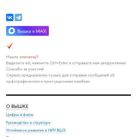
Нашли
опечатку
?
Выделите её, нажмите Ctrl+Enter и отправьте нам уведомление.
Спасибо за участие!
Сервис предназначен только для отправки сообщений об
орфографических и пунктуационных ошибках.
О ВЫШКЕ
ОБ
Цифры и факты
Ли
Руководство и структура
Дов
Устойчивое развитие в НИУ ВШЭ
Ол