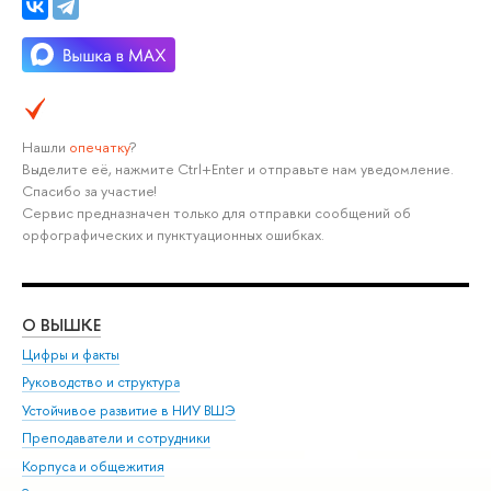
Нашли
опечатку
?
Выделите её, нажмите Ctrl+Enter и отправьте нам уведомление.
Спасибо за участие!
Сервис предназначен только для отправки сообщений об
орфографических и пунктуационных ошибках.
О ВЫШКЕ
ОБ
Цифры и факты
Ли
Руководство и структура
Дов
Устойчивое развитие в НИУ ВШЭ
Ол
Преподаватели и сотрудники
При
Корпуса и общежития
Вы