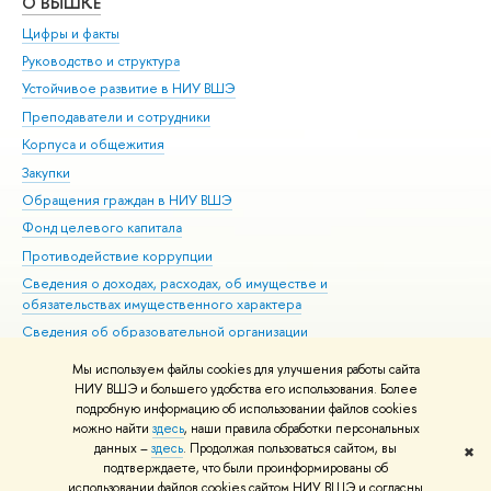
О ВЫШКЕ
ОБ
Цифры и факты
Ли
Руководство и структура
Дов
Устойчивое развитие в НИУ ВШЭ
Ол
Преподаватели и сотрудники
При
Корпуса и общежития
Вы
Закупки
При
Обращения граждан в НИУ ВШЭ
Ас
Фонд целевого капитала
До
Противодействие коррупции
Цен
Сведения о доходах, расходах, об имуществе и
Би
обязательствах имущественного характера
Об
Сведения об образовательной организации
Обр
Людям с ограниченными возможностями здоровья
Мы используем файлы cookies для улучшения работы сайта
Единая платежная страница
НИУ ВШЭ и большего удобства его использования. Более
подробную информацию об использовании файлов cookies
Работа в Вышке
можно найти
здесь
, наши правила обработки персональных
данных –
здесь
. Продолжая пользоваться сайтом, вы
✖
Редактору
подтверждаете, что были проинформированы об
© НИУ ВШЭ 1993–2026
Адреса и контакты
Условия использования
использовании файлов cookies сайтом НИУ ВШЭ и согласны