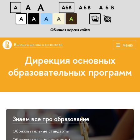
A
A
A
АБВ
АБВ
АБВ
А
А
А
А
А
Обычная версия сайта
Высшая школа экономики
Меню
Дирекция основных
образовательных программ
Знаем все про образование
Образовательные стандарты
Образовательные программы