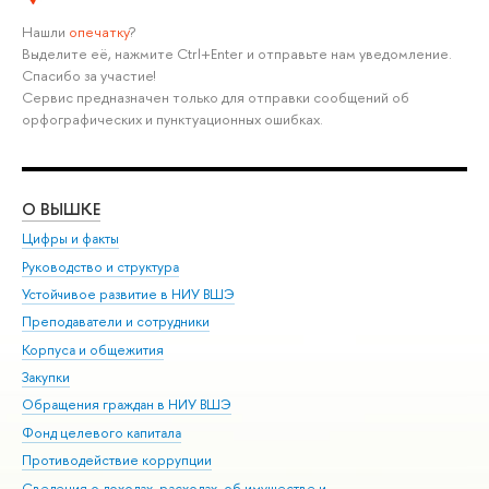
Нашли
опечатку
?
Выделите её, нажмите Ctrl+Enter и отправьте нам уведомление.
Спасибо за участие!
Сервис предназначен только для отправки сообщений об
орфографических и пунктуационных ошибках.
О ВЫШКЕ
ОБ
Цифры и факты
Ли
Руководство и структура
Дов
Устойчивое развитие в НИУ ВШЭ
Ол
Преподаватели и сотрудники
При
Корпуса и общежития
Вы
Закупки
При
Обращения граждан в НИУ ВШЭ
Ас
Фонд целевого капитала
До
Противодействие коррупции
Цен
Сведения о доходах, расходах, об имуществе и
Би