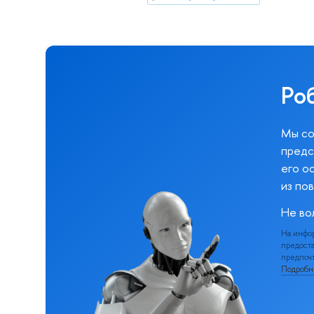
Ро
Мы со
предс
его о
из по
Не во
На инфо
предоста
предпочт
Подроб