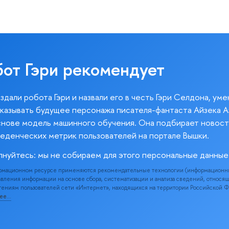
бот Гэри рекомендует
здали робота Гэри и назвали его в честь Гэри Селдона, ум
казывать будущее персонажа писателя-фантаста Айзека А
снове модель машинного обучения. Она подбирает новост
веденческих метрик пользователей на портале Вышки.
лнуйтесь: мы не собираем для этого персональные данные
рмационном ресурсе применяются рекомендательные технологии (информационн
вления информации на основе сбора, систематизации и анализа сведений, относя
ениям пользователей сети «Интернет», находящихся на территории Российской 
нее…