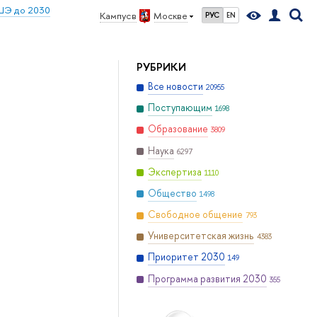
ШЭ до 2030
Кампус в
Москве
РУС
EN
РУБРИКИ
Все новости
20955
Поступающим
1698
Образование
3809
Наука
6297
Экспертиза
1110
Общество
1498
Свободное общение
793
Университетская жизнь
4383
Приоритет 2030
149
Программа развития 2030
355