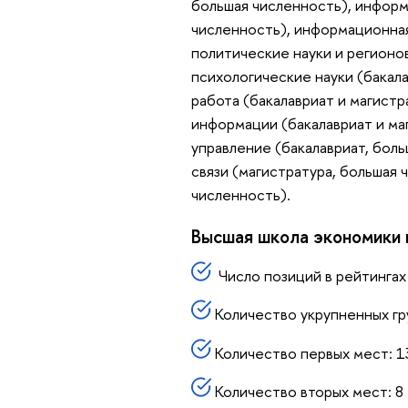
большая численность), информа
численность), информационная
политические науки и регионо
психологические науки (бакала
работа (бакалавриат и магистр
информации (бакалавриат и ма
управление (бакалавриат, боль
связи (магистратура, большая 
численность).
Высшая школа экономики 
Число позиций в рейтингах 
Количество укрупненных гр
Количество первых мест: 1
Количество вторых мест: 8