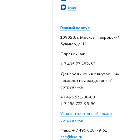
Max
Главный корпус
109028, г. Москва, Покровский
бульвар, д. 11
Справочная:
+ 7 495 771-32-32
Для соединения с внутренним
номером подразделения/
сотрудника:
+7 495 531-00-00
+ 7 495 772-95-90
Узнать телефонный номер
сотрудника
Факс: + 7 495 628-79-31
hse@hse.ru