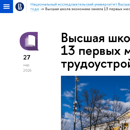
Национальный исследовательский университет Высша
года
Высшая школа экономики заняла 13 первых мес
Высшая шко
13 первых м
27
трудоустро
мар
2026