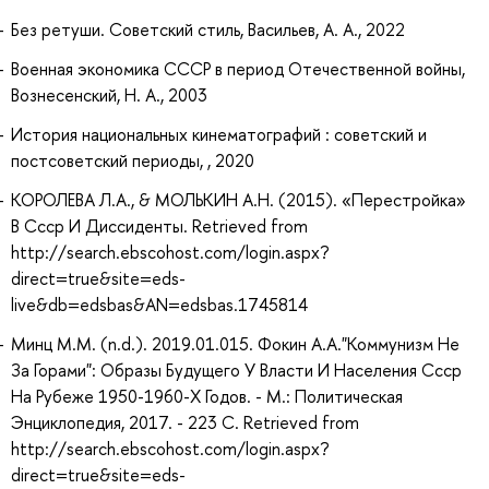
Без ретуши. Советский стиль, Васильев, А. А., 2022
Военная экономика СССР в период Отечественной войны,
Вознесенский, Н. А., 2003
История национальных кинематографий : советский и
постсоветский периоды, , 2020
КОРОЛЕВА Л.А., & МОЛЬКИН А.Н. (2015). «Перестройка»
В Ссср И Диссиденты. Retrieved from
http://search.ebscohost.com/login.aspx?
direct=true&site=eds-
live&db=edsbas&AN=edsbas.1745814
Минц М.М. (n.d.). 2019.01.015. Фокин А.А."Коммунизм Не
За Горами": Образы Будущего У Власти И Населения Ссср
На Рубеже 1950-1960-Х Годов. - М.: Политическая
Энциклопедия, 2017. - 223 С. Retrieved from
http://search.ebscohost.com/login.aspx?
direct=true&site=eds-