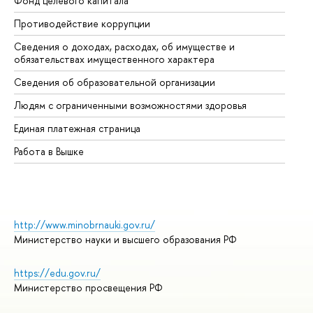
Фонд целевого капитала
До
Противодействие коррупции
Це
Сведения о доходах, расходах, об имуществе и
Би
обязательствах имущественного характера
Об
Сведения об образовательной организации
Об
Людям с ограниченными возможностями здоровья
Единая платежная страница
Работа в Вышке
http://www.minobrnauki.gov.ru/
Министерство науки и высшего образования РФ
https://edu.gov.ru/
Министерство просвещения РФ