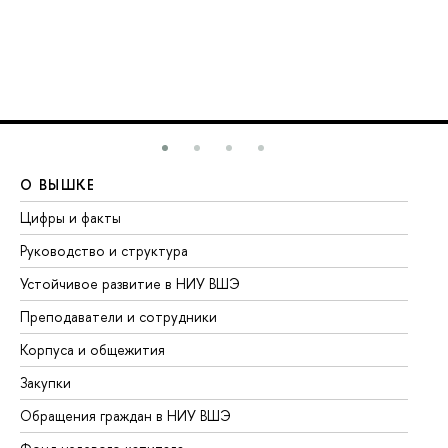
О ВЫШКЕ
О
Цифры и факты
Ли
Руководство и структура
До
Устойчивое развитие в НИУ ВШЭ
Ол
Преподаватели и сотрудники
Пр
Корпуса и общежития
Вы
Закупки
Пр
Обращения граждан в НИУ ВШЭ
Ас