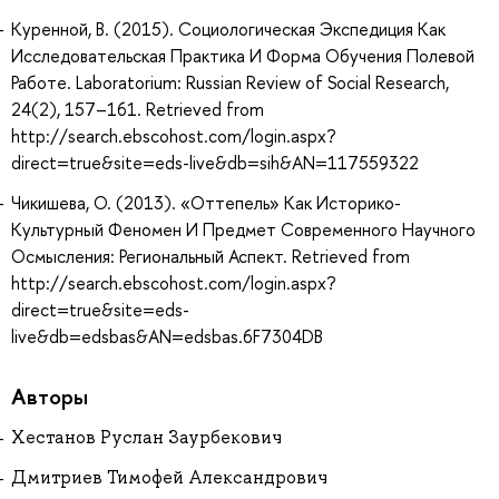
Куренной, В. (2015). Социологическая Экспедиция Как
Исследовательская Практика И Форма Обучения Полевой
Работе. Laboratorium: Russian Review of Social Research,
24(2), 157–161. Retrieved from
http://search.ebscohost.com/login.aspx?
direct=true&site=eds-live&db=sih&AN=117559322
Чикишева, О. (2013). «Оттепель» Как Историко-
Культурный Феномен И Предмет Современного Научного
Осмысления: Региональный Аспект. Retrieved from
http://search.ebscohost.com/login.aspx?
direct=true&site=eds-
live&db=edsbas&AN=edsbas.6F7304DB
Авторы
Хестанов Руслан Заурбекович
Дмитриев Тимофей Александрович