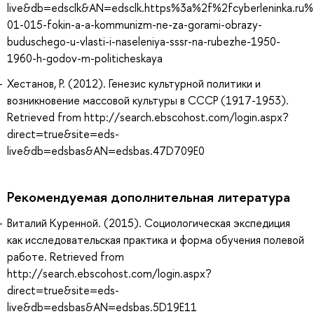
live&db=edsclk&AN=edsclk.https%3a%2f%2fcyberleninka.ru%
01-015-fokin-a-a-kommunizm-ne-za-gorami-obrazy-
buduschego-u-vlasti-i-naseleniya-sssr-na-rubezhe-1950-
1960-h-godov-m-politicheskaya
Хестанов, Р. (2012). Генезис культурной политики и
возникновение массовой культуры в СССР (1917-1953).
Retrieved from http://search.ebscohost.com/login.aspx?
direct=true&site=eds-
live&db=edsbas&AN=edsbas.47D709E0
Рекомендуемая дополнительная литература
Виталий Куренной. (2015). Социологическая экспедиция
как исследовательская практика и форма обучения полевой
работе. Retrieved from
http://search.ebscohost.com/login.aspx?
direct=true&site=eds-
live&db=edsbas&AN=edsbas.5D19E11