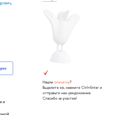
дрович
,
прос
Нашли
опечатку
?
Выделите её, нажмите Ctrl+Enter и
отправьте нам уведомление.
Спасибо за участие!
и и
й
учной