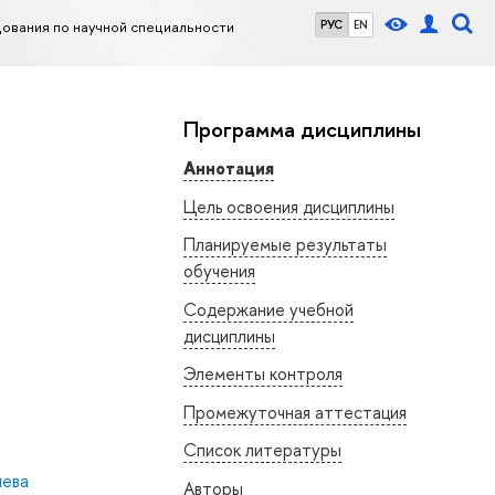
ования по научной специальности
РУС
EN
Программа дисциплины
Аннотация
Цель освоения дисциплины
Планируемые результаты
обучения
Содержание учебной
дисциплины
Элементы контроля
Промежуточная аттестация
Список литературы
лева
Авторы