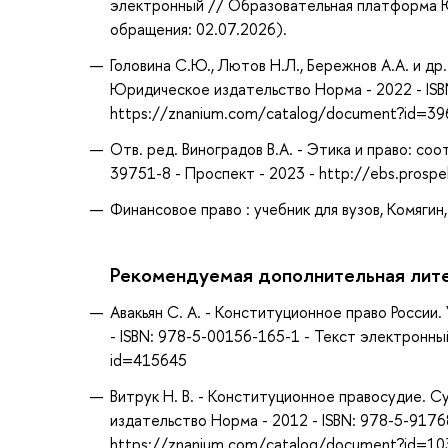
электронный // Образовательная платформа Юр
обращения: 02.07.2026).
Головина С.Ю., Лютов Н.Л., Бережнов А.А. и д
Юридическое издательство Норма - 2022 - IS
https://znanium.com/catalog/document?id=3
Отв. ред. Виноградов В.А. - Этика и право: с
39751-8 - Проспект - 2023 - http://ebs.prosp
Финансовое право : учебник для вузов, Комягин,
Рекомендуемая дополнительная лит
Авакьян С. А. - Конституционное право России.
- ISBN: 978-5-00156-165-1 - Текст электронн
id=415645
Витрук Н. В. - Конституционное правосудие. 
издательство Норма - 2012 - ISBN: 978-5-917
https://znanium.com/catalog/document?id=1