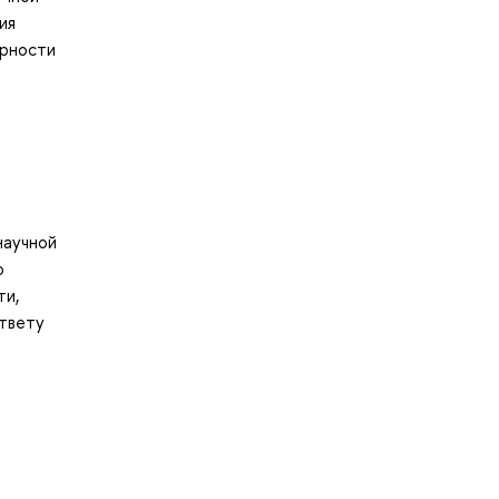
ия
ерности
научной
о
ти,
ответу