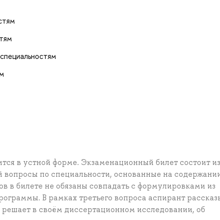
стям
тям
 специальностям
ям
тся в устной форме. Экзаменационный билет состоит из
й вопросы по специальности, основанные на содержани
в в билете не обязаны совпадать с формулировками из
рограммы. В рамках третьего вопроса аспирант рассказ
н решает в своём диссертационном исследовании, об