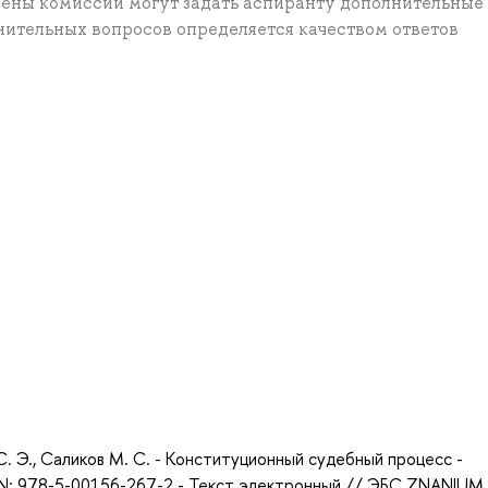
лены комиссии могут задать аспиранту дополнительные
нительных вопросов определяется качеством ответов
а
 С. Э., Саликов М. С. - Конституционный судебный процесс -
BN: 978-5-00156-267-2 - Текст электронный // ЭБС ZNANIUM 