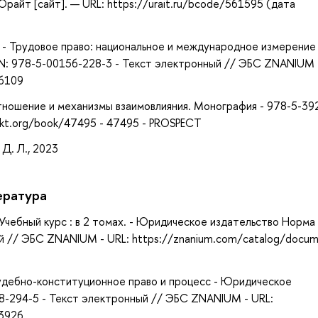
айт [сайт]. — URL: https://urait.ru/bcode/561595 (дата
р. - Трудовое право: национальное и международное измерение 
BN: 978-5-00156-228-3 - Текст электронный // ЭБС ZNANIUM 
96109
оотношение и механизмы взаимовлияния. Монография - 978-5-39
ekt.org/book/47495 - 47495 - PROSPECT
 Д. Л., 2023
ература
 Учебный курс : в 2 томах. - Юридическое издательство Норма
ый // ЭБС ZNANIUM - URL: https://znanium.com/catalog/docu
Судебно-конституционное право и процесс - Юридическое
68-294-5 - Текст электронный // ЭБС ZNANIUM - URL:
03926