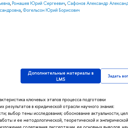
ьевна
,
Ромашев Юрий Сергеевич
,
Сафонов Александр Алексан
ксандровна
,
Фогельсон Юрий Борисович
Дополнительные материалы в
Задать во
LMS
рактеристика ключевых этапов процесса подготовки
х результатов в юридической отрасли научного знания:
ти; выбор темы исследования; обоснование актуальности, цел
работы и ее методологической, теоретической и эмпирическо
 изложение содержания диссертации, ее основных выводов, на