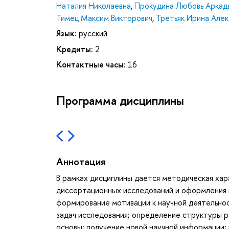
Наталия Николаевна
,
Прокудина Любовь Аркад
Тимец Максим Викторович
,
Третьяк Ирина Але
Язык:
русский
Кредиты:
2
Контактные часы:
16
Программа дисциплины
Аннотация
В рамках дисциплины дается методическая ха
диссертационных исследований и оформления и
формирование мотивации к научной деятельнос
задач исследования; определение структуры 
основы; получение новой научной информации;