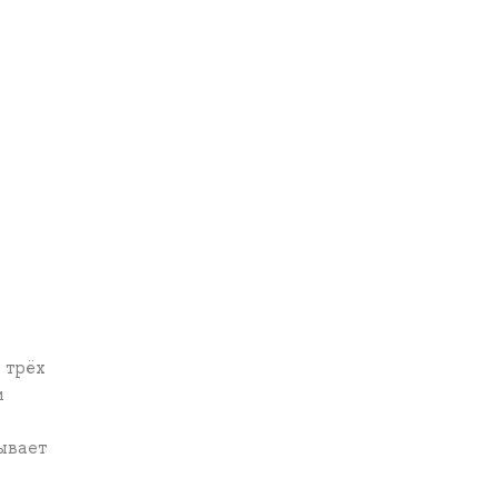
 трёх
и
ывает