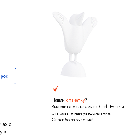
прос
Нашли
опечатку
?
Выделите её, нажмите Ctrl+Enter и
отправьте нам уведомление.
Спасибо за участие!
чах с
у в