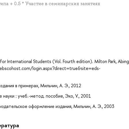
типа + 0.5 * Участие в семинарских занятиях
а
or International Students (Vol. Fourth edition). Milton Park, Abin
.ebscohost.com/login.aspx?direct=true&site=eds-
издания в примерах, Мильчин, А. Э., 2012
науки : учеб.-метод. пособие, Эко, У., 2001
издательское оформление издания, Мильчин, А. Э., 2003
ература