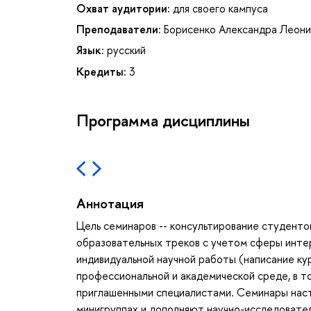
Охват аудитории:
для своего кампуса
Преподаватели:
Борисенко Александра Леон
Язык:
русский
Кредиты:
3
Программа дисциплины
Аннотация
Цель семинаров -- консультирование студенто
образовательных треков с учетом сферы инте
индивидуальной научной работы (написание ку
профессиональной и академической среде, в т
приглашенными специалистами. Семинары наста
минигруппах и дополняют научно-исследовате