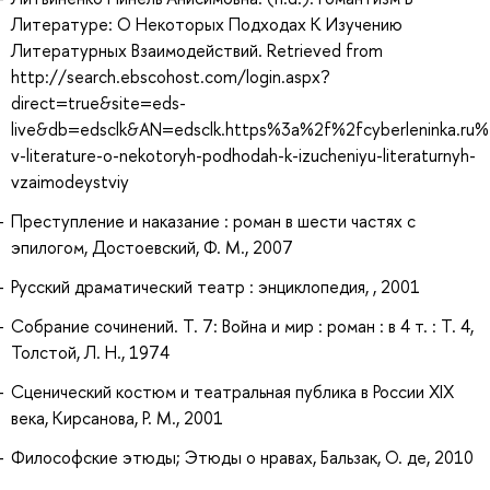
Литературе: О Некоторых Подходах К Изучению
Литературных Взаимодействий. Retrieved from
http://search.ebscohost.com/login.aspx?
direct=true&site=eds-
live&db=edsclk&AN=edsclk.https%3a%2f%2fcyberleninka.ru%
v-literature-o-nekotoryh-podhodah-k-izucheniyu-literaturnyh-
vzaimodeystviy
Преступление и наказание : роман в шести частях с
эпилогом, Достоевский, Ф. М., 2007
Русский драматический театр : энциклопедия, , 2001
Собрание сочинений. Т. 7: Война и мир : роман : в 4 т. : Т. 4,
Толстой, Л. Н., 1974
Сценический костюм и театральная публика в России XIX
века, Кирсанова, Р. М., 2001
Философские этюды; Этюды о нравах, Бальзак, О. де, 2010