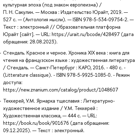
культурная эпоха (под знаком европеизма) /
П. Н. Сакулин. — Москва : Издательство Юрайт, 2019. —
527 с. — (Антология мысли). — ISBN 978-5-534-09754-2. —
Текст : электронный // Образовательная платформа
Юрайт [сайт]. — URL: https://urait.ru/bcode/428497 (дата
обращения: 28.08.2023).
Стендаль. Красное и черное. Хроника XIX века : книга для
чтения на французском языке : художественная литература
/ Стендаль. — Санкт-Петербург : КАРО, 2016. - 480 с. -
(Litterature classique). - ISBN 978-5-9925-1085-0. - Режим
доступа:
https://new.znanium.com/catalog/product/1048607
Теккерей, У.М. Ярмарка тщеславия : Литературно-
художественное издание / У.М. Теккерей :
Художественная классика, — 444 с. — URL:
https://book.ru/book/901676 (дата обращения:
09.12.2025). — Текст : электронный.