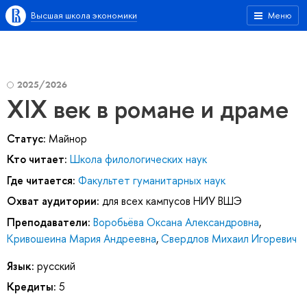
Высшая школа экономики
Меню
2025/2026
XIX век в романе и драме
Статус:
Майнор
Кто читает:
Школа филологических наук
Где читается:
Факультет гуманитарных наук
Охват аудитории:
для всех кампусов НИУ ВШЭ
Преподаватели:
Воробьёва Оксана Александровна
,
Кривошеина Мария Андреевна
,
Свердлов Михаил Игоревич
Язык:
русский
Кредиты:
5