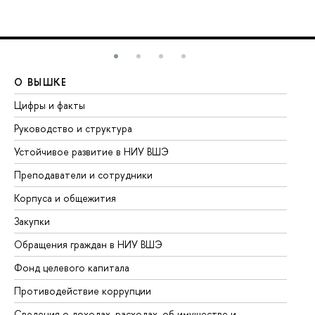
О ВЫШКЕ
О
Цифры и факты
Ли
Руководство и структура
До
Устойчивое развитие в НИУ ВШЭ
Ол
Преподаватели и сотрудники
Пр
Корпуса и общежития
Вы
Закупки
Пр
Обращения граждан в НИУ ВШЭ
Ас
Фонд целевого капитала
До
Противодействие коррупции
Це
Сведения о доходах, расходах, об имуществе и
Би