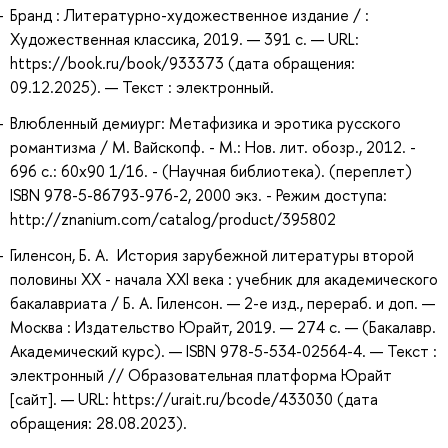
Бранд : Литературно-художественное издание / :
Художественная классика, 2019. — 391 с. — URL:
https://book.ru/book/933373 (дата обращения:
09.12.2025). — Текст : электронный.
Влюбленный демиург: Метафизика и эротика русского
романтизма / М. Вайскопф. - М.: Нов. лит. обозр., 2012. -
696 с.: 60x90 1/16. - (Научная библиотека). (переплет)
ISBN 978-5-86793-976-2, 2000 экз. - Режим доступа:
http://znanium.com/catalog/product/395802
Гиленсон, Б. А. История зарубежной литературы второй
половины XX - начала XXI века : учебник для академического
бакалавриата / Б. А. Гиленсон. — 2-е изд., перераб. и доп. —
Москва : Издательство Юрайт, 2019. — 274 с. — (Бакалавр.
Академический курс). — ISBN 978-5-534-02564-4. — Текст :
электронный // Образовательная платформа Юрайт
[сайт]. — URL: https://urait.ru/bcode/433030 (дата
обращения: 28.08.2023).