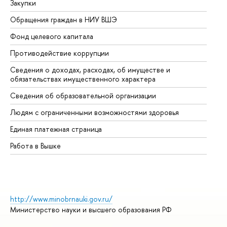
Закупки
Пр
Обращения граждан в НИУ ВШЭ
Ас
Фонд целевого капитала
До
Противодействие коррупции
Це
Сведения о доходах, расходах, об имуществе и
Би
обязательствах имущественного характера
Об
Сведения об образовательной организации
Об
Людям с ограниченными возможностями здоровья
Единая платежная страница
Работа в Вышке
http://www.minobrnauki.gov.ru/
Министерство науки и высшего образования РФ