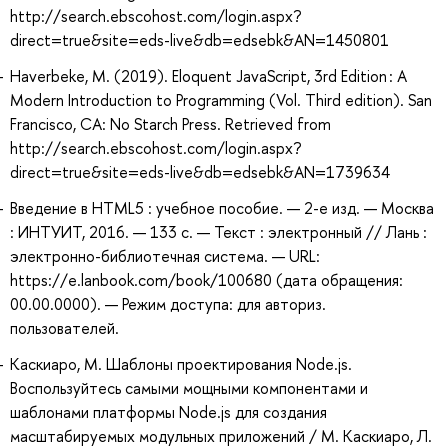
http://search.ebscohost.com/login.aspx?
direct=true&site=eds-live&db=edsebk&AN=1450801
Haverbeke, M. (2019). Eloquent JavaScript, 3rd Edition : A
Modern Introduction to Programming (Vol. Third edition). San
Francisco, CA: No Starch Press. Retrieved from
http://search.ebscohost.com/login.aspx?
direct=true&site=eds-live&db=edsebk&AN=1739634
Введение в HTML5 : учебное пособие. — 2-е изд. — Москва
: ИНТУИТ, 2016. — 133 с. — Текст : электронный // Лань :
электронно-библиотечная система. — URL:
https://e.lanbook.com/book/100680 (дата обращения:
00.00.0000). — Режим доступа: для авториз.
пользователей.
Каскиаро, М. Шаблоны проектирования Node.js.
Воспользуйтесь самыми мощными компонентами и
шаблонами платформы Node.js для создания
масштабируемых модульных приложений / М. Каскиаро, Л.