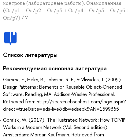
контроль (лабораторные работы). Онакопленная =
(Ол/р1 + Ол/р2 + Ол/р3 + Ол/р4 + Ол/р5 + Ол/р6 +
Ол/р7) / 7
Список литературы
Рекомендуемая основная литература
Gamma, E., Helm, R., Johnson, R. E., & Vlissides, J. (2009).
Design Patterns : Elements of Reusable Object-Oriented
Software. Reading, MA: Addison-Wesley Professional.
Retrieved from http://search.ebscohost.com/login.aspx?
direct=true&site=eds-live&db=edsebk&AN=1599365
Goralski, W. (2017). The Illustrated Network : How TCP/IP
Works in a Modern Network (Vol. Second edition).
Amsterdam: Morgan Kaufmann. Retrieved from