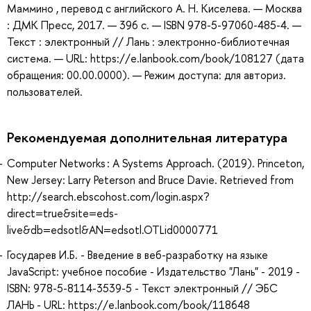
Маммино , перевод с английского А. Н. Киселева. — Москва
: ДМК Пресс, 2017. — 396 с. — ISBN 978-5-97060-485-4. —
Текст : электронный // Лань : электронно-библиотечная
система. — URL: https://e.lanbook.com/book/108127 (дата
обращения: 00.00.0000). — Режим доступа: для авториз.
пользователей.
Рекомендуемая дополнительная литература
Computer Networks : A Systems Approach. (2019). Princeton,
New Jersey: Larry Peterson and Bruce Davie. Retrieved from
http://search.ebscohost.com/login.aspx?
direct=true&site=eds-
live&db=edsotl&AN=edsotl.OTLid0000771
Государев И.Б. - Введение в веб-разработку на языке
JavaScript: учебное пособие - Издательство "Лань" - 2019 -
ISBN: 978-5-8114-3539-5 - Текст электронный // ЭБС
ЛАНЬ - URL: https://e.lanbook.com/book/118648