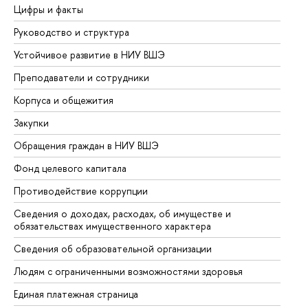
Цифры и факты
Ли
Руководство и структура
До
Устойчивое развитие в НИУ ВШЭ
Ол
Преподаватели и сотрудники
Пр
Корпуса и общежития
Вы
Закупки
Пр
Обращения граждан в НИУ ВШЭ
Ас
Фонд целевого капитала
До
Противодействие коррупции
Це
Сведения о доходах, расходах, об имуществе и
Би
обязательствах имущественного характера
Об
Сведения об образовательной организации
Об
Людям с ограниченными возможностями здоровья
Единая платежная страница