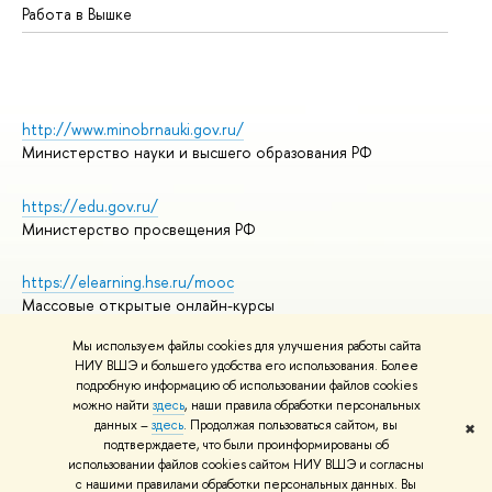
Работа в Вышке
http://www.minobrnauki.gov.ru/
Министерство науки и высшего образования РФ
https://edu.gov.ru/
Министерство просвещения РФ
https://elearning.hse.ru/mooc
Массовые открытые онлайн-курсы
Мы используем файлы cookies для улучшения работы сайта
НИУ ВШЭ и большего удобства его использования. Более
подробную информацию об использовании файлов cookies
© НИУ ВШЭ 1993–2026
Адреса и контакты
можно найти
здесь
, наши правила обработки персональных
Условия использования материалов
данных –
здесь
. Продолжая пользоваться сайтом, вы
✖
подтверждаете, что были проинформированы об
Политика конфиденциальности
использовании файлов cookies сайтом НИУ ВШЭ и согласны
Правила применения рекомендательных технологий в НИУ ВШЭ
с нашими правилами обработки персональных данных. Вы