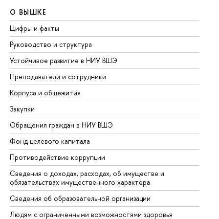
О ВЫШКЕ
О
Цифры и факты
Ли
Руководство и структура
До
Устойчивое развитие в НИУ ВШЭ
Ол
Преподаватели и сотрудники
Пр
Корпуса и общежития
Вы
Закупки
Пр
Обращения граждан в НИУ ВШЭ
Ас
Фонд целевого капитала
До
Противодействие коррупции
Це
Сведения о доходах, расходах, об имуществе и
Би
обязательствах имущественного характера
Об
Сведения об образовательной организации
Об
Людям с ограниченными возможностями здоровья