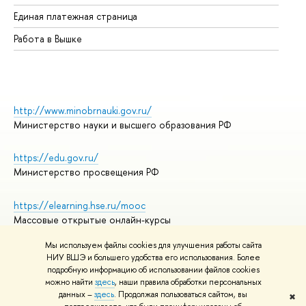
Единая платежная страница
Работа в Вышке
http://www.minobrnauki.gov.ru/
Министерство науки и высшего образования РФ
https://edu.gov.ru/
Министерство просвещения РФ
https://elearning.hse.ru/mooc
Массовые открытые онлайн-курсы
Мы используем файлы cookies для улучшения работы сайта
НИУ ВШЭ и большего удобства его использования. Более
подробную информацию об использовании файлов cookies
© НИУ ВШЭ 1993–2026
Адреса и контакты
можно найти
здесь
, наши правила обработки персональных
Условия использования материалов
данных –
здесь
. Продолжая пользоваться сайтом, вы
✖