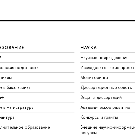
АЗОВАНИЕ
НАУКА
й
Научные подразделения
зовская подготовка
Исследовательские проек
пиады
Мониторинги
м в бакалавриат
Диссертационные советы
а+
Защиты диссертаций
м в магистратуру
Академическое развитие
рантура
Конкурсы и гранты
лнительное образование
Внешние научно-информац
ресурсы