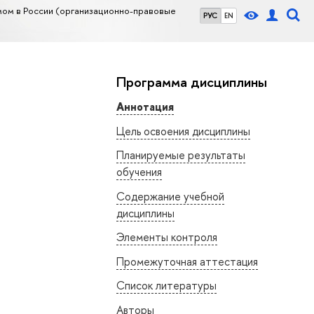
мом в России (организационно-правовые
РУС
EN
Программа дисциплины
Аннотация
Цель освоения дисциплины
Планируемые результаты
обучения
Содержание учебной
дисциплины
Элементы контроля
Промежуточная аттестация
Список литературы
Авторы