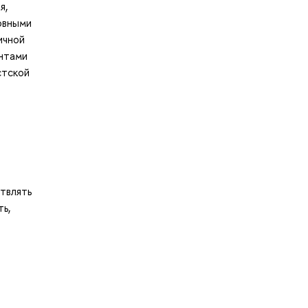
я,
новными
ичной
ентами
стской
твлять
ь,