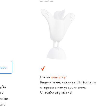
прос
Нашли
опечатку
?
Выделите её, нажмите Ctrl+Enter и
вы)»
отправьте нам уведомление.
Спасибо за участие!
 и
также
ала