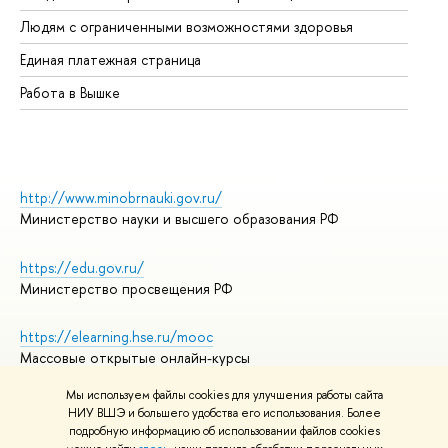
Об
Людям с ограниченными возможностями здоровья
Единая платежная страница
Работа в Вышке
http://www.minobrnauki.gov.ru/
Министерство науки и высшего образования РФ
https://edu.gov.ru/
Министерство просвещения РФ
https://elearning.hse.ru/mooc
Массовые открытые онлайн-курсы
Мы используем файлы cookies для улучшения работы сайта
НИУ ВШЭ и большего удобства его использования. Более
подробную информацию об использовании файлов cookies
© НИУ ВШЭ 1993–2026
Адреса и контакты