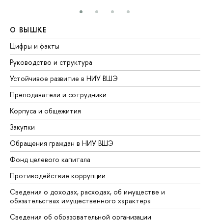
О ВЫШКЕ
О
Цифры и факты
Ли
Руководство и структура
До
Устойчивое развитие в НИУ ВШЭ
Ол
Преподаватели и сотрудники
Пр
Корпуса и общежития
Вы
Закупки
Пр
Обращения граждан в НИУ ВШЭ
Ас
Фонд целевого капитала
До
Противодействие коррупции
Це
Сведения о доходах, расходах, об имуществе и
Би
обязательствах имущественного характера
Об
Сведения об образовательной организации