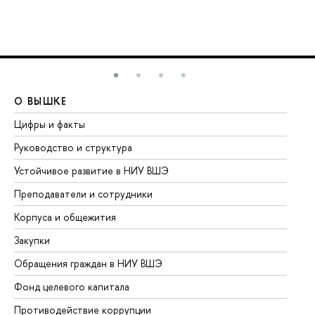
О ВЫШКЕ
О
Цифры и факты
Ли
Руководство и структура
До
Устойчивое развитие в НИУ ВШЭ
Ол
Преподаватели и сотрудники
Пр
Корпуса и общежития
Вы
Закупки
Пр
Обращения граждан в НИУ ВШЭ
Ас
Фонд целевого капитала
До
Противодействие коррупции
Це