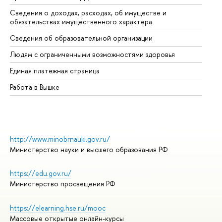
Сведения о доходах, расходах, об имуществе и
Би
обязательствах имущественного характера
Об
Сведения об образовательной организации
Об
Людям с ограниченными возможностями здоровья
Единая платежная страница
Работа в Вышке
http://www.minobrnauki.gov.ru/
Министерство науки и высшего образования РФ
https://edu.gov.ru/
Министерство просвещения РФ
https://elearning.hse.ru/mooc
Массовые открытые онлайн-курсы