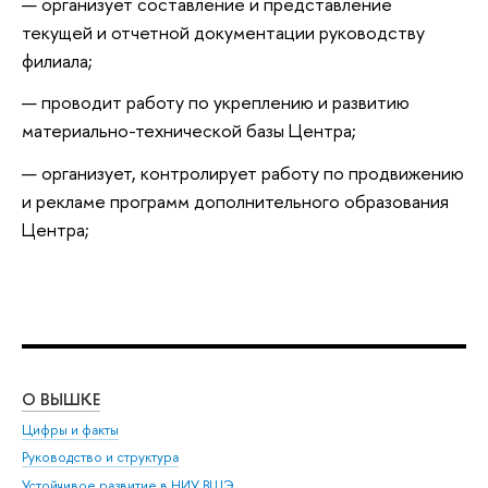
организует составление и представление
текущей и отчетной документации руководству
филиала;
проводит работу по укреплению и развитию
материально-технической базы Центра;
организует, контролирует работу по продвижению
и рекламе программ дополнительного образования
Центра;
О ВЫШКЕ
ОБ
Цифры и факты
Ли
Руководство и структура
Дов
Устойчивое развитие в НИУ ВШЭ
Ол