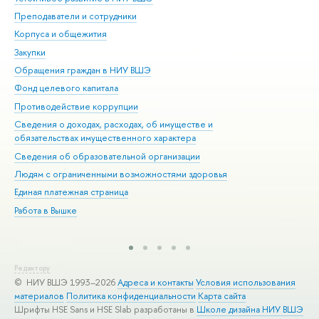
Преподаватели и сотрудники
При
Корпуса и общежития
Вы
Закупки
При
Обращения граждан в НИУ ВШЭ
Ас
Фонд целевого капитала
До
Противодействие коррупции
Цен
Сведения о доходах, расходах, об имуществе и
Би
обязательствах имущественного характера
Об
Сведения об образовательной организации
Обр
Людям с ограниченными возможностями здоровья
Единая платежная страница
Работа в Вышке
Редактору
© НИУ ВШЭ 1993–2026
Адреса и контакты
Условия использования
материалов
Политика конфиденциальности
Карта сайта
Шрифты HSE Sans и HSE Slab разработаны в
Школе дизайна НИУ ВШЭ