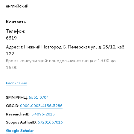
английский
Контакты
Телефон:
6319
Адрес: г. Нижний Новгород, Б. Печерская ул., д. 25/12, каб.
122
Время консультаций: понедельник-пятница с 13.00 до
16.00
Расписание
SPIN РИНЦ
:
6551-0704
ORCID
:
0000-0003-4135-3286
ResearcherID
:
L-4896-2015
Scopus AuthorID
:
57201667813
Google Scholar