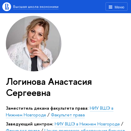
Высшая школа экономики
Меню
Логинова Анастасия
Сергеевна
Заместитель декана факультета права:
НИУ ВШЭ в
Нижнем Новгороде
/
Факультет права
Заведующий центром:
НИУ ВШЭ в Нижнем Новгороде
/
Факультет права
/
Центр правового обеспечения бизнеса