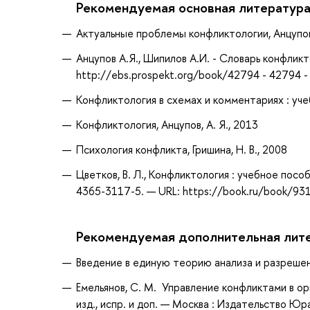
Рекомендуемая основная литератур
Актуальные проблемы конфликтологии, Анцупов,
Анцупов А.Я., Шипилов А.И. - Словарь конфликт
http://ebs.prospekt.org/book/42794 - 42794 
Конфликтология в схемах и комментариях : учеб.
Конфликтология, Анцупов, А. Я., 2013
Психология конфликта, Гришина, Н. В., 2008
Цветков, В. Л., Конфликтология : учебное пособ
4365-3117-5. — URL: https://book.ru/book/931
Рекомендуемая дополнительная лит
Введение в единую теорию анализа и разрешения
Емельянов, С. М. Управление конфликтами в орг
изд., испр. и доп. — Москва : Издательство Юр