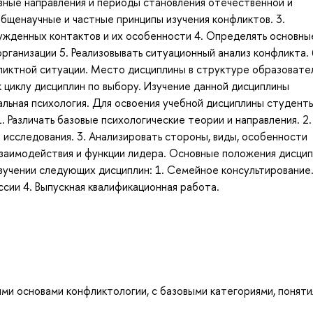
овные направления и периоды становления отечественной и
общенаучные и частные принципы изучения конфликтов. 3.
ужденных контактов и их особенности 4. Определять основны
рганизации 5. Реализовывать ситуационный анализ конфликта. 
иктной ситуации. Место дисциплины в структуре образовате
 циклу дисциплин по выбору. Изучение данной дисциплины
альная психология. Для освоения учебной дисциплины студент
 Различать базовые психологические теории и направления. 2.
исследования. 3. Анализировать стороны, виды, особенности
взаимодействия и функции лидера. Основные положения дисци
зучении следующих дисциплин: 1. Семейное консультирование.
сии 4. Выпускная квалификационная работа.
и основами конфликтологии, с базовыми категориями, поняти