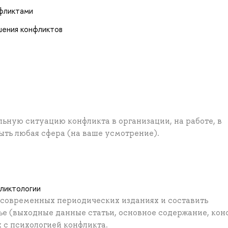
нфликтами
шения конфликтов
ьную ситуацию конфликта в организации, на работе, в
быть любая сфера (на ваше усмотрение).
фликтологии
 современных периодических изданиях и составить
ье (выходные данные статьи, основное содержание, кон
х с психологией конфликта.