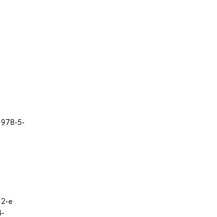
 978-5-
 2-е
4-