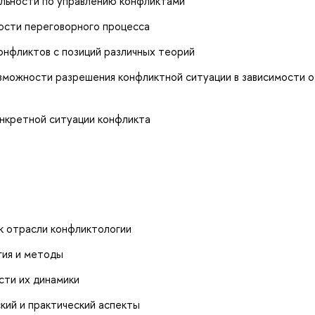
льности по управлению конфликтами
ости переговорного процесса
онфликтов с позиций различных теорий
зможности разрешения конфликтной ситуации в зависимости 
нкретной ситуации конфликта
к отрасли конфликтологии
гия и методы
сти их динамики
кий и практический аспекты