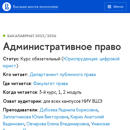
Высшая школа экономики
Меню
БАКАЛАВРИАТ 2025/2026
Административное право
Статус:
Курс обязательный (
Юриспруденция: цифровой
юрист
)
Кто читает:
Департамент публичного права
Где читается:
Факультет права
Когда читается:
3-й курс, 1, 2 модуль
Охват аудитории:
для всех кампусов НИУ ВШЭ
Преподаватели:
Дзбоева Радмила Борисовна
,
Заплатникова Юлия Викторовна
,
Кирин Анатолий
Вадимович
,
Овчарова Елена Владимировна
,
Уманская