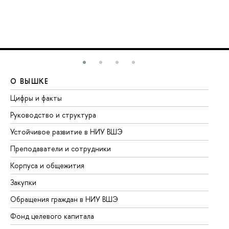
О ВЫШКЕ
О
Цифры и факты
Ли
Руководство и структура
До
Устойчивое развитие в НИУ ВШЭ
Ол
Преподаватели и сотрудники
Пр
Корпуса и общежития
Вы
Закупки
Пр
Обращения граждан в НИУ ВШЭ
Ас
Фонд целевого капитала
До