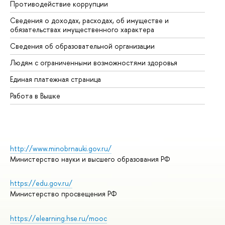
Противодействие коррупции
Це
Сведения о доходах, расходах, об имуществе и
Би
обязательствах имущественного характера
Об
Сведения об образовательной организации
Об
Людям с ограниченными возможностями здоровья
Единая платежная страница
Работа в Вышке
http://www.minobrnauki.gov.ru/
Министерство науки и высшего образования РФ
https://edu.gov.ru/
Министерство просвещения РФ
https://elearning.hse.ru/mooc