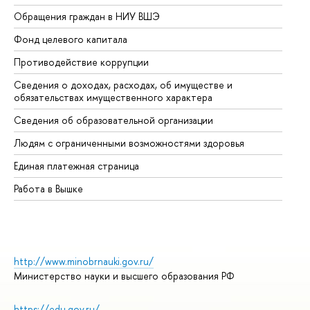
Обращения граждан в НИУ ВШЭ
Ас
Фонд целевого капитала
До
Противодействие коррупции
Це
Сведения о доходах, расходах, об имуществе и
Би
обязательствах имущественного характера
Об
Сведения об образовательной организации
Об
Людям с ограниченными возможностями здоровья
Единая платежная страница
Работа в Вышке
http://www.minobrnauki.gov.ru/
Министерство науки и высшего образования РФ
https://edu.gov.ru/