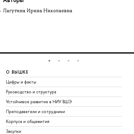
Лагутина Ирина Николаевна
О ВЫШКЕ
О
Цифры и факты
Ли
Руководство и структура
До
Устойчивое развитие в НИУ ВШЭ
Ол
Преподаватели и сотрудники
Пр
Корпуса и общежития
Вы
Закупки
Пр