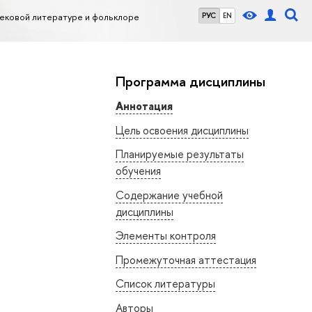
ековой литературе и фольклоре
РУС
EN
Программа дисциплины
Аннотация
Цель освоения дисциплины
и
Планируемые результаты
обучения
Содержание учебной
дисциплины
Элементы контроля
Промежуточная аттестация
Список литературы
Авторы