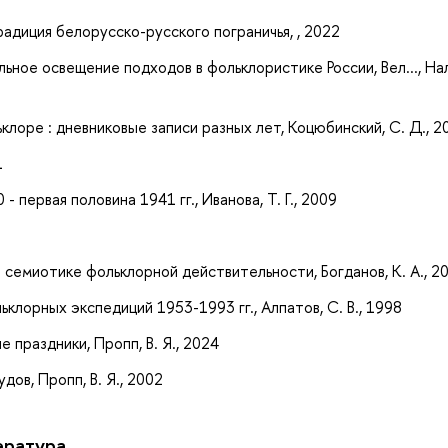
традиция белорусско-русского пограничья, , 2022
ьное освещение подходов в фольклористике России, Вел..., На
лоре : дневниковые записи разных лет, Коцюбинский, С. Д., 2
1
 первая половина 1941 гг., Иванова, Т. Г., 2009
 семиотике фольклорной действительности, Богданов, К. А., 2
ьклорных экспедиций 1953-1993 гг., Алпатов, С. В., 1998
 праздники, Пропп, В. Я., 2024
ов, Пропп, В. Я., 2002
ература