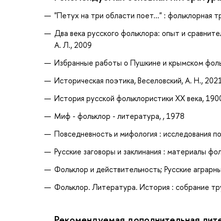
"Петух на три области поет..." : фольклорная 
Два века русского фольклора: опыт и сравнител
А. Л., 2009
Избранные работы о Пушкине и крымском фольк
Историческая поэтика, Веселовский, А. Н., 202
История русской фольклористики XX века, 1900 -
Миф - фольклор - литература, , 1978
Повседневность и мифология : исследования по
Русские заговоры и заклинания : материалы фол
Фольклор и действительность; Русские аграрные
Фольклор. Литература. История : собрание труд
Рекомендуемая дополнительная лит