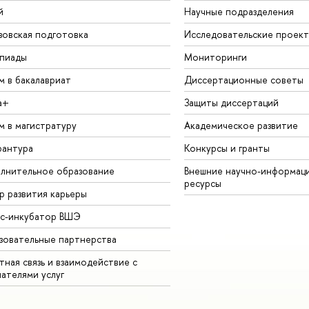
й
Научные подразделения
зовская подготовка
Исследовательские проек
пиады
Мониторинги
м в бакалавриат
Диссертационные советы
а+
Защиты диссертаций
м в магистратуру
Академическое развитие
рантура
Конкурсы и гранты
лнительное образование
Внешние научно-информац
ресурсы
р развития карьеры
ес-инкубатор ВШЭ
зовательные партнерства
ная связь и взаимодействие с
чателями услуг