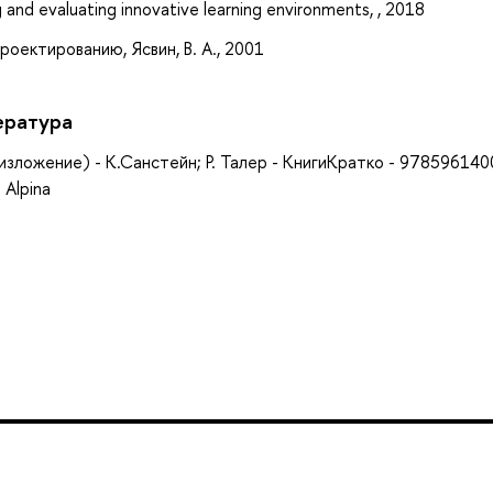
 and evaluating innovative learning environments, , 2018
оектированию, Ясвин, В. А., 2001
ература
зложение) - К.Санстейн; Р. Талер - КнигиКратко - 978596140
 Alpina