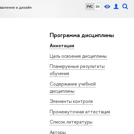
авление и дизайн
РУС
EN
Программа дисциплины
Аннотация
Цель освоения дисциплины
Планируемые результаты
обучения
Содержание учебной
дисциплины
Элементы контроля
Промежуточная аттестация
Список литературы
Авторы