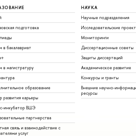
АЗОВАНИЕ
НАУКА
й
Научные подразделения
зовская подготовка
Исследовательские проек
пиады
Мониторинги
м в бакалавриат
Диссертационные советы
а+
Защиты диссертаций
м в магистратуру
Академическое развитие
рантура
Конкурсы и гранты
лнительное образование
Внешние научно-информац
ресурсы
р развития карьеры
ес-инкубатор ВШЭ
зовательные партнерства
ная связь и взаимодействие с
чателями услуг