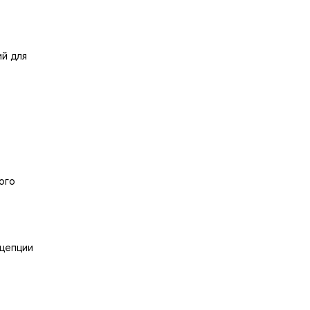
ий для
ого
нцепции