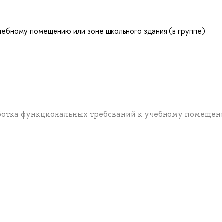
чебному помещению или зоне школьного здания (в группе)
зработка функциональных требований к учебному помеще
а