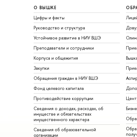
О ВЫШКЕ
ОБР
Цифры и факты
Лице
Руководство и структура
Дову
Устойчивое развитие в НИУ ВШЭ
Олим
Преподаватели и сотрудники
Прие
Корпуса и общежития
Вышк
Закупки
Прие
Обращения граждан в НИУ ВШЭ
Аспи
Фонд целевого капитала
Допо
Противодействие коррупции
Цент
Сведения о доходах, расходах, об
Бизн
имуществе и обязательствах
Обра
имущественного характера
Обрат
Сведения об образовательной
полу
организации