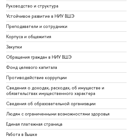
Руководство и структура
До
Устойчивое развитие в НИУ ВШЭ
Ол
Преподаватели и сотрудники
Пр
Корпуса и общежития
Вы
Закупки
Пр
Обращения граждан в НИУ ВШЭ
Ас
Фонд целевого капитала
До
Противодействие коррупции
Це
Сведения о доходах, расходах, об имуществе и
Би
обязательствах имущественного характера
Об
Сведения об образовательной организации
Об
Людям с ограниченными возможностями здоровья
Единая платежная страница
Работа в Вышке