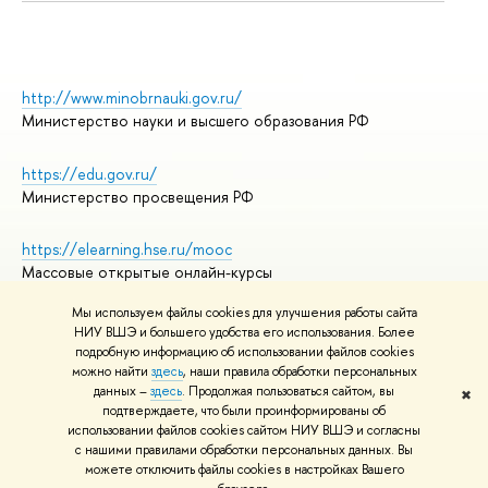
http://www.minobrnauki.gov.ru/
Министерство науки и высшего образования РФ
https://edu.gov.ru/
Министерство просвещения РФ
https://elearning.hse.ru/mooc
Массовые открытые онлайн-курсы
Мы используем файлы cookies для улучшения работы сайта
НИУ ВШЭ и большего удобства его использования. Более
подробную информацию об использовании файлов cookies
© НИУ ВШЭ 1993–2026
Адреса и контакты
можно найти
здесь
, наши правила обработки персональных
Условия использования материалов
данных –
здесь
. Продолжая пользоваться сайтом, вы
✖
подтверждаете, что были проинформированы об
Политика конфиденциальности
использовании файлов cookies сайтом НИУ ВШЭ и согласны
Правила применения рекомендательных технологий в НИУ ВШЭ
с нашими правилами обработки персональных данных. Вы
Карта сайта
можете отключить файлы cookies в настройках Вашего