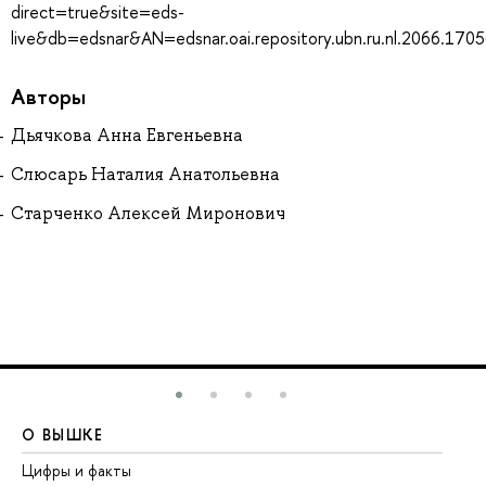
direct=true&site=eds-
live&db=edsnar&AN=edsnar.oai.repository.ubn.ru.nl.2066.170
Авторы
Дьячкова Анна Евгеньевна
Слюсарь Наталия Анатольевна
Старченко Алексей Миронович
О ВЫШКЕ
О
Цифры и факты
Ли