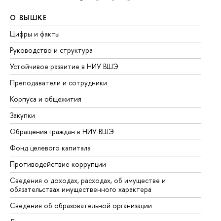
О ВЫШКЕ
О
Цифры и факты
Ли
Руководство и структура
До
Устойчивое развитие в НИУ ВШЭ
Ол
Преподаватели и сотрудники
Пр
Корпуса и общежития
Вы
Закупки
Пр
Обращения граждан в НИУ ВШЭ
Ас
Фонд целевого капитала
До
Противодействие коррупции
Це
Сведения о доходах, расходах, об имуществе и
Би
обязательствах имущественного характера
Об
Сведения об образовательной организации
Об