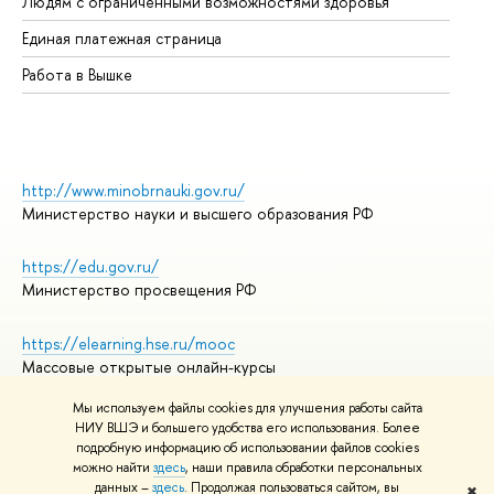
Людям с ограниченными возможностями здоровья
Единая платежная страница
Работа в Вышке
http://www.minobrnauki.gov.ru/
Министерство науки и высшего образования РФ
https://edu.gov.ru/
Министерство просвещения РФ
https://elearning.hse.ru/mooc
Массовые открытые онлайн-курсы
Мы используем файлы cookies для улучшения работы сайта
НИУ ВШЭ и большего удобства его использования. Более
подробную информацию об использовании файлов cookies
© НИУ ВШЭ 1993–2026
Адреса и контакты
можно найти
здесь
, наши правила обработки персональных
Условия использования материалов
данных –
здесь
. Продолжая пользоваться сайтом, вы
✖